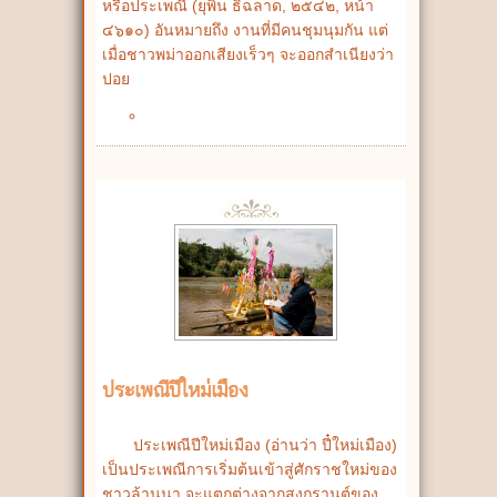
หรือประเพณี (ยุพิน ธิฉลาด, ๒๕๔๒, หน้า
๔๖๑๐) อันหมายถึง งานที่มีคนชุมนุมกัน แต่
เมื่อชาวพม่าออกเสียงเร็วๆ จะออกสำเนียงว่า
ปอย
ประเพณีปีใหม่เมือง
ประเพณีปีใหม่เมือง (อ่านว่า ปี๋ใหม่เมือง)
เป็นประเพณีการเริ่มต้นเข้าสู่ศักราชใหม่ของ
ชาวล้านนา จะแตกต่างจากสงกรานต์ของ