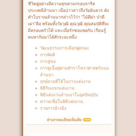
ชีวิตคู่อย่างมีความสุขตามกรอบจารีต
ประเพณีล้านนา เมื่อบ่าวสาวถึงวัยอันควร ดัง
คำโบราณล้านนากล่าวไว้ว่า "ไม้ดีผ่า ป่าดี
เผา"คือ พร้อมทั้งวัยวุฒิ คุณวุฒิ คุณสมบัติที่จะ
มีครอบครัวได้ และเมื่อรักชอบพอกัน เรียนรู้
คบหากันมาได้สักระยะหนึ่ง
วัฒนธรรมการเลือกคู่ครอง
การผิดผี
การสู่ขอ
การดูเนื้อคู่ตามตำราโหราศาสตร์แบบ
ล้านนา
ฤกษ์ยามที่ใช้ในการแต่งงาน
พิธีกินแขกแต่งงาน
พิธีแต่งงานล้านนาในยุคปัจจุบัน
ความเชื่อในพิธีแต่งงาน
รายการอ้างอิง