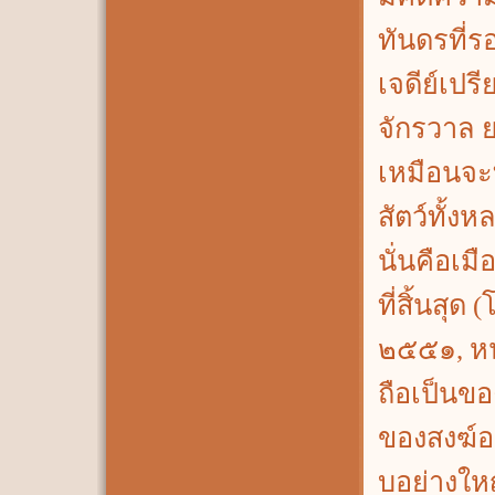
ทันดรที่
เจดีย์เปร
จักรวาล ย
เหมือนจะท
สัตว์ทั้ง
นั่นคือเ
ที่สิ้นสุ
๒๕๕๑, หน้
ถือเป็นของ
ของสงฆ์อ
บอย่างให