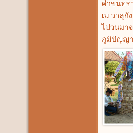
คำขนทราย
เม วาลุกั
ไปวนมาจน
ภูมิปัญญ