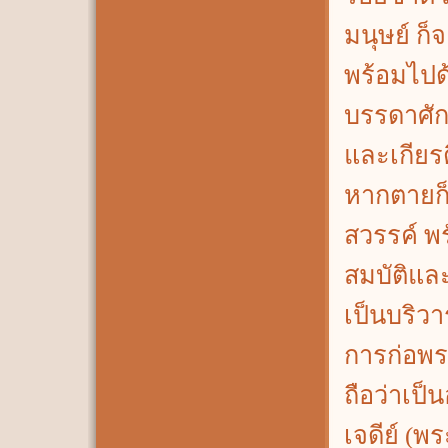
มนุษย์ ก็
พร้อมไป
บรรดาศักด
และเกียรต
หากตายก็
สวรรค์ พร
สมบัติแล
เป็นบริวาร
การก่อพร
ถือว่าเป็
เจดีย์ (พระ