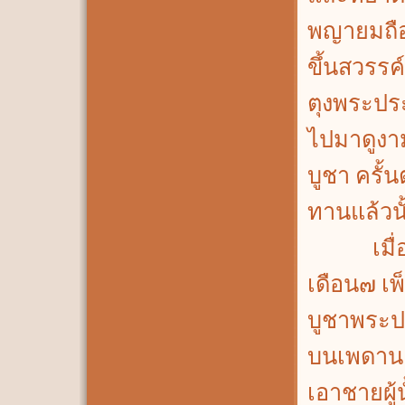
พญายมถือ
ขึ้นสวรรค์
ตุงพระปร
ไปมาดูงาม
บูชา ครั้
ทานแล้วน
เมื่อตติ
เดือน๗ เพ
บูชาพระป
บนเพดาน 
เอาชายผู้