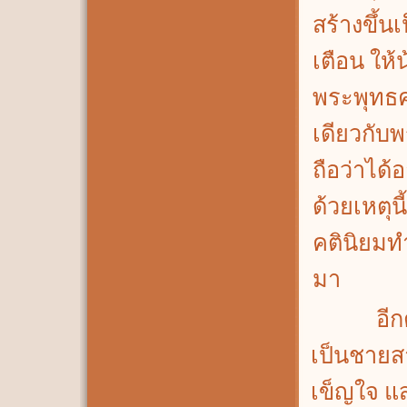
สร้างขึ้นเ
เตือน ให้
พระพุทธค
เดียวกับพ
ถือว่าได้
ด้วยเหตุนี
คตินิยมทำ
มา
อีกตำนา
เป็นชายส
เข็ญใจ แส