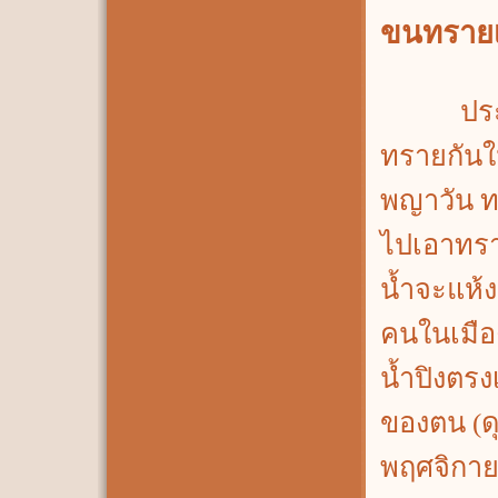
ขนทรายเ
ประเพณี
ทรายกันใ
พญาวัน ท
ไปเอาทรา
น้ำจะแห้ง
คนในเมือ
น้ำปิงตรง
ของตน (ดุ
พฤศจิกาย