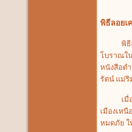
พิธีลอยเค
พิธีลอยเ
โบราณในป
หนังสือต
รัตน์ แม่ร
เมื่อถึง
เมืองเหนื
หมดภัย ให้