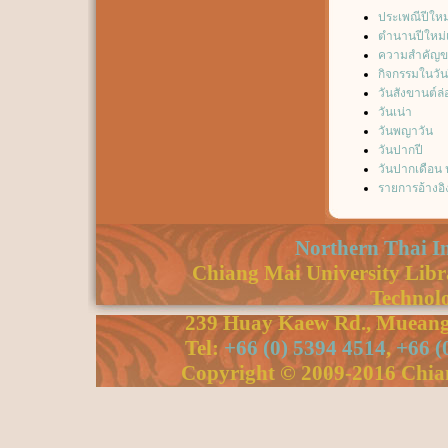
ประเพณีปีใหม
ตำนานปีใหม่เ
ความสำคัญขอ
กิจกรรมในวัน
วันสังขานต์ล่
วันเน่า
วันพญาวัน
วันปากปี
วันปากเดือน
รายการอ้างอิ
Northern Thai I
Chiang Mai University Libra
Technolo
239 Huay Kaew Rd., Mueang 
Tel:
+66 (0) 5394 4514
,
+66 (
Copyright © 2009-2016 Chiang