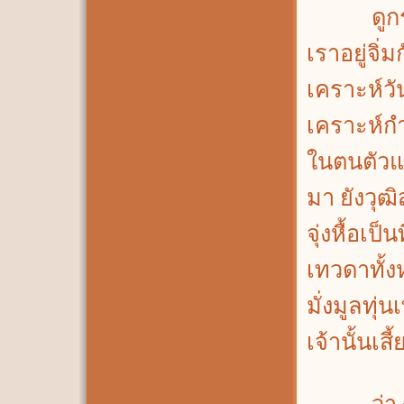
ดูกราเจ้า
เราอยู่จิ่
เคราะห์วั
เคราะห์กำ
ในตนตัวแห
มา ยังวุฒิ
จุ่งหื้อเ
เทวดาทั้งห
มั่งมูลทุ่
เจ้านั้นเสี