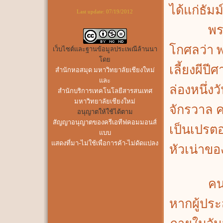
ได้แก่ธัมม
Last update:
07/19/2012
พระพุทธเ
โกศลว่า 
เว็บไซต์และฐานข้อมูลประเพณีล้านนา
โดย
เลี้ยงผีป
สำนักหอสมุด มหาวิทยาลัยเชียงใหม่
และ
ล่องหนึ่งว
สำนักบริการเทคโนโลยีสารสนเทศ
มหาวิทยาลัยเชียงใหม่
จักรวาล 
อนุญาตให้ใช้ได้ตาม
สัญญาอนุญาตของครีเอทีฟคอมมอนส์
เป็นเปรตอ
แบบ
แสดงที่มา-ไม่ใช้เพื่อการค้า-ไม่ดัดแปลง
หัวเน่าของ
คนล้านนา
หากผู้ประ