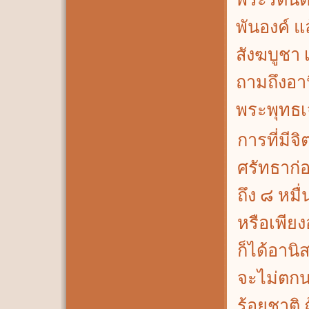
พันองค์ แ
สังฆบูชา 
ถามถึงอาน
พระพุทธเจ
การที่มีจิ
ศรัทธาก่
ถึง ๘ หมื
หรือเพียง
ก็ได้อานิ
จะไม่ตก
ร้อยชาติ ถ