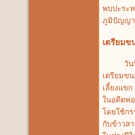
พบปะระหว
ภูมิปัญญ
เตรียมข
วันนี้ช่
เตรียมขน
เลี้ยงแขก
ในอดีตพ่อ
โดยใช้กร
กับข้าวสา