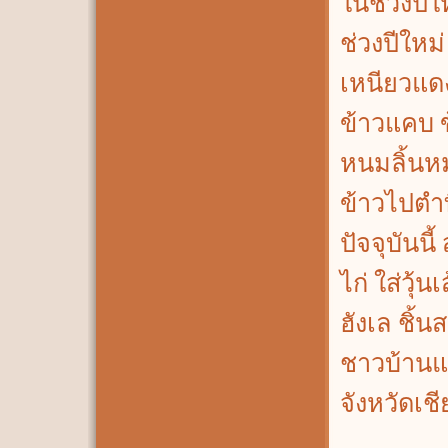
ในช่วงปีใ
ช่วงปีใหม่
เหนียวแดง
ข้าวแคบ 
หนมลิ้นห
ข้าวไปตำท
ปัจจุบันนี
ไก่ ใส่วุ้
ฮังเล ชิ้
ชาวบ้านแ
จังหวัดเ