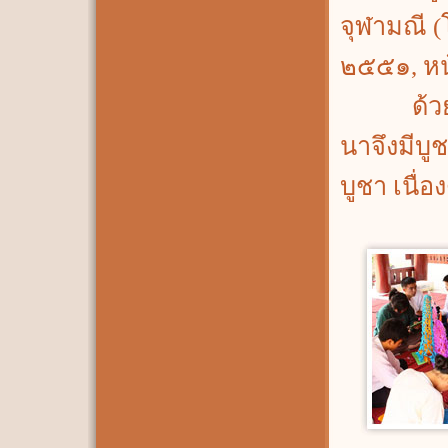
จุฬามณี (
๒๕๕๑, หน
ด้วยเหตุ
นาจึงมีบู
บูชา เนื่อ