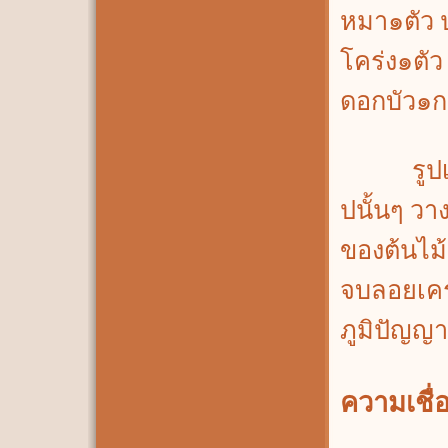
หมา๑ตัว ป
โคร่ง๑ตัว 
ดอกบัว๑กอ
รูปเหล่าน
ปนั้นๆ วา
ของต้นไม้ 
จบลอยเคร
ภูมิปัญญา
ความเชื่