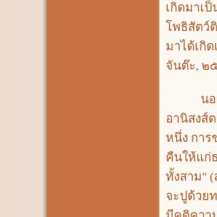
เกิดมาเป็
โพธิสัตว์
มาได้เกิด
จันต๊ะ, 
นอกจาก
อานิสงส์ต
หนึ่ง การ
คืนให้แก่
ทั้งสาม"
จะปูด้วยท
มีคติควา