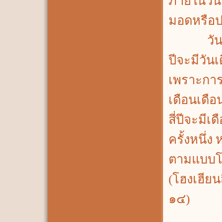
ภายในวันน
มอดหรือป
วันเน่าห
ปีจะมีวันเ
เพราะการน
เดือนเดือ
สี่ปีจะม
ครั้งหนึ่
ตามแบบโห
(โฮงเฮีย
๑๔)