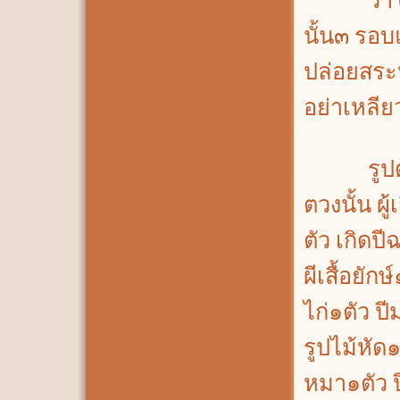
ว่า ๓ รอ
นั้น๓ รอบ
ปล่อยสระห
อย่าเหลีย
รูปต้นไม
ตวงนั้น ผู
ตัว เกิดป
ผีเสื้อยัก
ไก่๑ตัว ป
รูปไม้หัด๑
หมา๑ตัว 