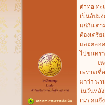
ด่าทอ ทะเ
เป็นอัปมงค
แก่กัน ตาม
ต้องเตรียม
และตลอดทั
ไปขนทรายที
เหตุที่ท
เพราะเชื
มาว่า นา
ในวันหลัง
เน่า คนจึ
แบบสอบถามความคิดเห็น