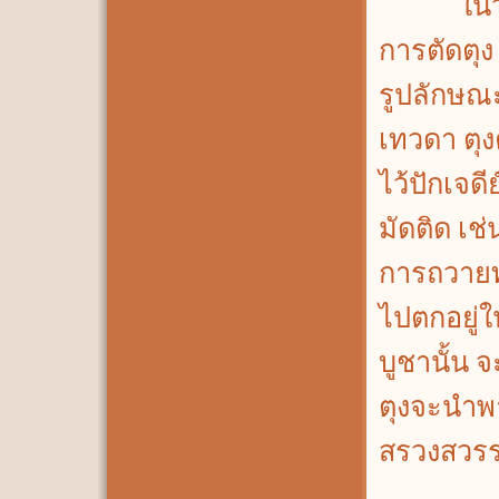
ในวันเน่
การตัดตุง
รูปลักษณะ
เทวดา ตุง
ไว้ปักเจด
มัดติด เช่น
การถวายท
ไปตกอยู่ใ
บูชานั้น 
ตุงจะนำพา
สรวงสวรร