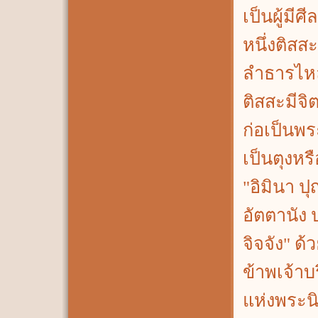
เป็นผู้มี
หนึ่งติสส
ลำธารไห
ติสสะมีจ
ก่อเป็นพระ
เป็นตุงหร
"อิมินา ป
อัตตานัง 
จิจจัง" ด
ข้าพเจ้า
แห่งพระนิ