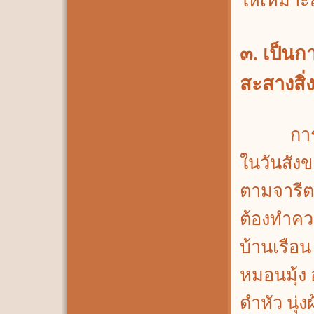
ให้เหมาะ
๓. เป็น
สะสางสิ
การเข้า
ในวันสังข
ตามจารีต
ต้องทำค
บ้านเรือน
หมอนมุ้ง
ดำหัว นุ่งผ