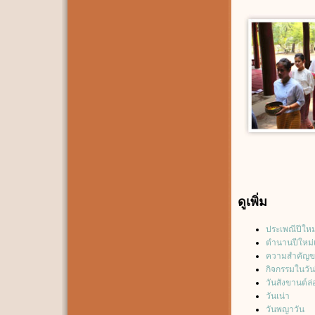
ดูเพิ่ม
ประเพณีปีใหม
ตำนานปีใหม่เ
ความสำคัญขอ
กิจกรรมในวัน
วันสังขานต์ล่
วันเน่า
วันพญาวัน