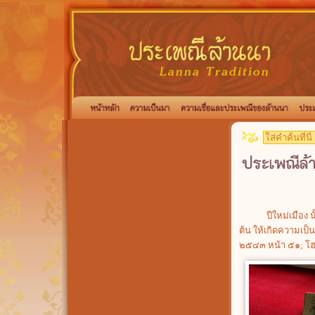
ปีใหม่เมือง นั้น
ต้น ให้เกิดความเป
๒๕๔๓ หน้า ๕๑; โฮ