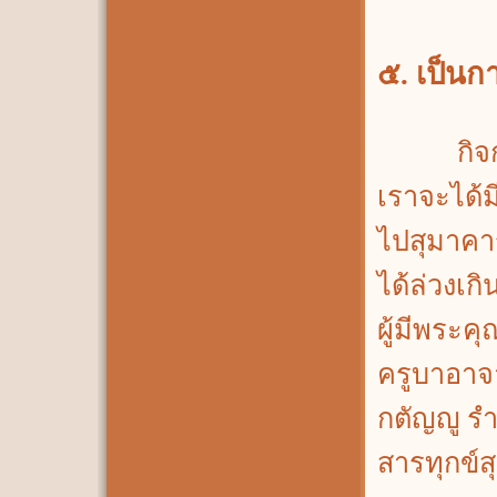
๕. เป็นก
กิจกรรมใ
เราจะได้ม
ไปสุมาคา
ได้ล่วงเ
ผู้มีพระคุ
ครูบาอาจา
กตัญญู รำ
สารทุกข์ส