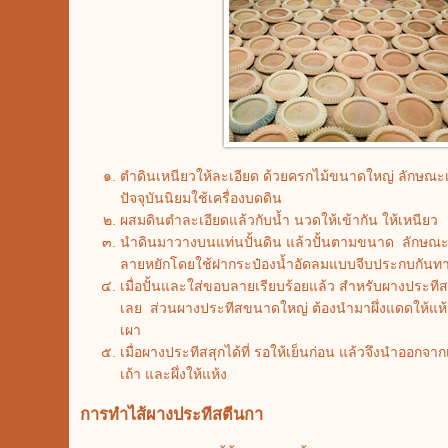
ตำดินเหนียวให้ละเอียด ด้วยครกไม้ขนาดใหญ่ ลักษณะเ
ปัจจุบันนิยมใช้เครื่องบดดิน
ผสมดินตำละเอียดแล้วกับน้ำ นวดให้เข้ากัน ให้เหนียว
นำดินมาวางบนแท่นปั้นดิน แล้วปั้นตามขนาด ลักษณะ
ลายหยักโดยใช้ฝากระป๋องน้ำอัดลมแบบจีบประกบกันท
เมื่อปั้นและใส่ขอบลายเรียบร้อยแล้ว สำหรับผางประทีสเ
เลย ส่วนผางประทีสขนาดใหญ่ ต้องนำมาผึ่งแดดให้แห้ง
เผา
เมื่อผางประทีสสุกได้ที่ รอให้เย็นก่อน แล้วจึงนำออกจา
เถ้า และผึ่งให้แห้ง
การทำไส้ผางประทีสตีนกา