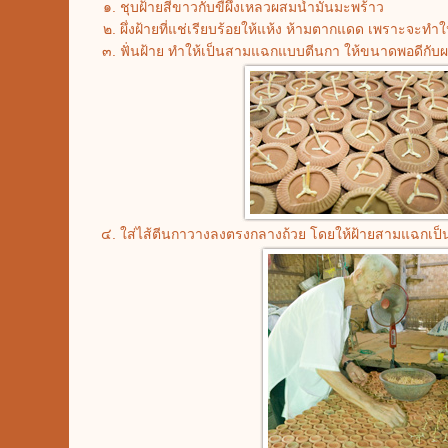
ชุบฝ้ายสีขาวกับขี้ผึ้งเหลวผสมน้ำมันมะพร้าว
ผึ่งฝ้ายที่แช่เรียบร้อยให้แห้ง ห้ามตากแดด เพราะจะทำให้
ฟั่นฝ้าย ทำให้เป็นสามแฉกแบบตีนกา ให้ขนาดพอดีกับ
ใส่ไส้ตีนกาวางลงตรงกลางถ้วย โดยให้ฝ้ายสามแฉกเป็น