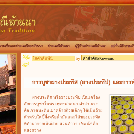
by
การบูชาผางประทีส (ผางประทีป) และการ
ผางประทีส หรือผางประทีป เป็นเครื่อง
สักการบูชาในพระพุทธศาสนา คำว่า
ผาง
คือ ภาชนะดินเผาคล้ายถ้วยเล็กๆ ใช้เป็นถ้วย
สำหรับใส่ขี้ผึ้งหรือน้ำมันและไส้ของประทีส
ที่ทำมาจากเส้นฝ้าย ส่วนคำว่า
ประทีส
คือ
แสงสว่าง