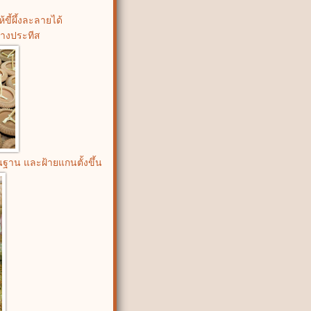
ขี้ผึ้งละลายได้
ผางประทีส
ฐาน และฝ้ายแกนตั้งขึ้น