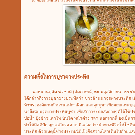
ความเชื่อในการบูชาผางประทีส
พ่อหนานดุสิต ชวชาติ (สัมภาษณ์, ๒๑ พฤศจิกายน .๒๕๕๑) 
ได้กล่าวถึงการบูชาผางประทีสว่า ชาวล้านนาจุดผางประทีส เพื
ห้าพระองค์ตามตำนานแม่กาเผือก และจุดบูชาเพื่อตอบแทนบุญ
นาจึงนิยมจุดผางประทีสบูชา เพื่อสักการะต่อสิ่งต่างๆที่ได้ใช้
บ่อน้ำ ยุ้งข้าว เตาไฟ บันได หน้าต่าง ฯลฯ นอกจากนี้ ยังเป็นก
ทำให้มีสติปัญญาเฉลียวฉลาด มีแสงสว่างนำทางชีวิตให้โชติช
ประทีส ด้วยเหตุนี้ช่วงประเพณียี่เป็งจึงสว่างไสวเต็มไปด้วยแ