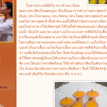
ในช่วงประเพณียี่เป็ง ชาวล้านนานิยม
จุดผางประทีสเป็นพุทธบูชา สืบเนื่องมาจากตำนานพระพุทธเจ้า
สันธะ พระโกนาคมนะ พระกัสสปะ พระโคตม (พระพุทธเจ้าองค์ป
เมตไตร พระพุทธเจ้าทั้งห้าพระองค์ได้ถือกำเนิดจากแม่กาเผือก
ออกไปหาอาหารได้เกิดพายุทำให้ไข่ทั้งห้าฟองของแม่กาเผือก
แม่น้ำ มีแม่ไก่ แม่นาค แม่เต่า แม่โค และแม่ราชสีห์เก็บไปเลี้ยง
มาเป็นมนุษย์เป็นเพศชาย และได้บวชเป็นฤๅษีทั้งห้าองค์ เมื่อฤๅษี
ไต่ถามถึงมารดาของแต่ละองค์ แต่ละองค์ก็ตอบว่า แม่ไก่เก็บมาเ
แม่เต่าเก็บมาเลี้ยง แม่โคเก็บมาเลี้ยง และแม่ราชสีห์เก็บมาเลี้ยง
ว่า แม่ที่แท้จริงของตนเป็นใคร จึงพากันอธิษฐานขอให้ได้พบแม
ทำให้พกาพรหมผู้เป็นแม่ได้แปลงกายเป็นกาเผือกบินลงมาเล่าเรื่
ฟัง และได้บอกว่าหากคิดถึงแม่ ให้นำด้ายดิบมาฟั่นเป็นตีนกาจุ
เป็ง ด้วยอานิสงส์แห่งการถวายประทีสตีนกา จึงทำให้ได้ตรัสรู้เ
พระองค์ (คัมภีร์อานิสงส์ผางประทีส, ม.ป.ป.)
ห็น