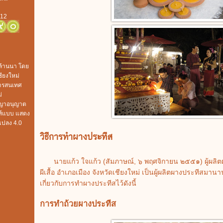
012
ล้านนา
โดย
ียงใหม่
สารสนเทศ
่
ญาอนุญาต
ส์แบบ แสดง
ดแปลง 4.0
วิธีการทำผางประทีส
นายแก้ว ใจแก้ว (สัมภาษณ์, ๖ พฤศจิกายน ๒๕๕๑) ผู้ผลิตผ
ผีเสื้อ อำเภอเมือง จังหวัดเชียงใหม่ เป็นผู้ผลิตผางประทีสมานา
เกี่ยวกับการทำผางประทีสไว้ดังนี้
การทำถ้วยผางประทีส