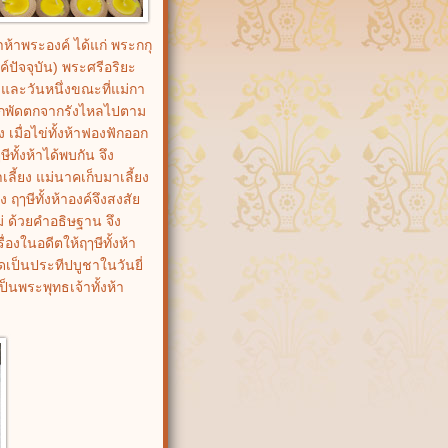
ห้าพระองค์ ได้แก่ พระกกุ
ัจจุบัน) พระศรีอริยะ
 และวันหนึ่งขณะที่แม่กา
ถูกพัดตกจากรังไหลไปตาม
 เมื่อไข่ทั้งห้าฟองฟักออก
ทั้งห้าได้พบกัน จึง
ลี้ยง แม่นาคเก็บมาเลี้ยง
 ฤๅษีทั้งห้าองค์จึงสงสัย
่ ด้วยคำอธิษฐาน จึง
องในอดีตให้ฤๅษีทั้งห้า
ดเป็นประทีปบูชาในวันยี่
ป็นพระพุทธเจ้าทั้งห้า