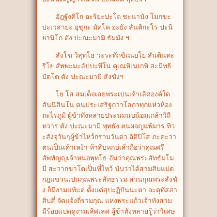
อัฎฐังคิโก อะริยะปะโถ ชะนานัง โมกขะ
ปะเวสายะ อุชุกะ มัคโค อะยัง สันติกะโร ปะนิ
ยานิโก ตัง ปะณะมามิ ธัมมัง ฯ
สังโฆ วิสุทโธ วะระทักขิเณยโย สันตินทะ
ริโย สัพพะมะลัปปะหีโน คุเณหิเนเกหิ สะมิทธิ
ปัตโต ตัง ปะณะมามิ สังฆังฯ
โย โส สมเด็จเลยพระเปนเจ้าเลิศองค์ใด
สันนิสินโน ตนประเสริฐกว่าโลกาทุกแห่วห้อง
ถะไรภูมิ ผู้ข้าทังหลายประนมนบน้อมเกล้าวิถี
ทวาร ตัง ปะณะมามิ พุทธัง ตนผจญแพ้มาร ทิว
ะสังจุวันๆผู้ข้าไหว้กราบวันตา อิติปิโส ภะคะวา
ตนเป็นเค้าเหง้า ห้าสิบหกบ่เส้ากือว่าคุณศรี
สัพพัญญูเจ้าหน่อพุทโธ อันว่าคุณพระสัทธัมโม
มี สะวากขาโตเป็นที่ไหว้ นับว่าได้สามสิบแปด
กฎแขวนเปนกุณพระสัทธรรม ส่วนกุณพระสังฆั
ง ก็มีงามแท้แด่ ตั้งแต่สุปะฏิปันนะตา จะตุทัสสา
สิบสี่ จัดแจ้งถี่รวมกุณ แห่งพระแก้วเจ้าทังสาม
มีร้อยแปดดูงามเลิศเลศ ผู้ข้าทังหลายรู้ว่าวิเศษ