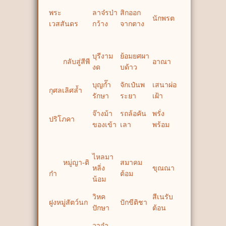
พระ
ลาจ๋รป่า
สิกออก
นักพรต
เวสสันดร
กว้าง
จากตาง
บุรีงาม
ย้อมยศผา
กลับสู่สีพี
อาณา
งด
บด้าว
บุญก๊ำ
จักเป๋นพ
เสนาผ่อ
กุศลเลิศล้ำ
รักษา
ระยา
เฝ้า
จ๊างม้า
รถล้อคัน
พรั่ง
ปริโภคา
ของเข้า
เลา
พร้อม
ไหลมา
หมู่ญา-ติ
สมาคม
หลิ่ง
ขุณณา
ก๋า
ต้อม
น้อม
วิหค
สีเนรับ
ฝูงหมู่สัตว์นก
ปักขีติชา
ปักษา
ต้อน
วาจ๋า