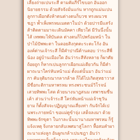
เลี้ยงถ่ายเปนระสี ตามคัมภีร์ไขบอก อันออก
นิยายธรรม ด้วยสัจจังมั่นแก่น หากถูกแม่นเปน
ลูกกาเผือกตังห้าตนต่างตนก็บวช ทรงผนวช
ชฎา พ้ำเพ็งพรหมเมตตาในป่า ด้วยปารมีแสร้ง
ส้าติดตามมาจะเดินมัคคา เทียวใต่ มีวันนึ่งนั้น
ไส้ เทพพะไท้บันดล ต่างตนก็ไปพร้อมหน้า ใน
ป่าไม้ปัพพะตา ในดอยสิงกุตตะระตะโก้ง อัน
องค์ต่านเจ้าระสี ก็มีคำปาณีต้านตอบ ว่าระสีพี่
น้อง อยู่บ้านเมืองใด อันว่าระสีทังหลาย ก็ผาศัย
ถ้อยถูก ก็หากเปนลูกกาเผือกแม่เดียวกัน ก็มีคำ
ผาถะนาใคร่หันหน้าแม่ ตั้งแต่นั้นมา อันว่าแม่
กา คันจุติมรณากลากล้าด ก็ได้ไปเกิดสุทธาวาส
มีชื่อกะติกามหาพรหม ทรงพระชนม์วิโรจน์
เสวยทิพพะโสด ด้วยนางนาฎสนม เทพาชมชื่น
เค้า ส่วนว่าเจ้าระสี ใคร่หันหน้าแม่เจ้าชุวัน
ยาม ก็ตั้งสัจจะปฏิญญาณเสี่ยงท่า กันจักได้เป
นพระภายหน้า ขอแม่ตูข้าจุ่ง เสด็จลงมา ด้วย
ทิพพะจักขุตา ในกาละนั้นนานางมหาพรหม ก็รู้
แจ้งเหตุ จิ่งกลายกลับเพศมาสู่โลกา หื้อสมคำผา
ถะนาแห่งลูก อันผูกเกล้าเปนชฎา อันว่า