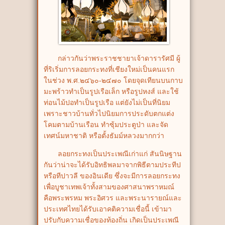
กล่าวกันว่าพระราชชายาเจ้าดารารัศมี ผู้
ที่ริเริ่มการลอยกระทงที่เชียงใหม่เป็นคนแรก
ในช่วง พ.ศ.๒๔๖๐-๒๔๗๐ โดยจุดเทียนบนกาบ
มะพร้าวทำเป็นรูปเรือเล็ก หรือรูปหงส์ และใช้
ท่อนไม้ปอทำเป็นรูปเรือ แต่ยังไม่เป็นที่นิยม
เพราะชาวบ้านทั่วไปนิยมการประดับตกแต่ง
โคมตามบ้านเรือน ทำซุ้มประตูป่า และจัด
เทศน์มหาชาติ หรือตั้งธัมม์หลวงมากกว่า
ลอยกระทงเป็นประเพณีเก่าแก่ สันนิษฐาน
กันว่าน่าจะได้รับอิทธิพลมาจากพิธีตามประทีป
หรือทีปาวลี ของอินเดีย ซึ่งจะมีการลอยกระทง
เพื่อบูชาเทพเจ้าทั้งสามของศาสนาพราหมณ์
คือพระพรหม พระอิศวร และพระนารายณ์และ
ประเทศไทยได้รับเอาคติความเชื่อนี้ เข้ามา
ปรับกับความเชื่อของท้องถิ่น เกิดเป็นประเพณี