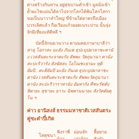
ต่างสร้างกินทาน อยู่สุขบานค่ำเช้า มูลมั่งเข้า
ย้ำผะไชแม่นได้ลาไปจากโลกได้พ้นโสกโสกา
ขอเป็นนาวาลำใหญ่ ขี่ข้ามใต่สาครถึงเมือง
บวรเลิศแล้ว กือเวียงแก้วยอดเนระปาน นั้นจุ่ง
จักมีเที่ยงแท้ดีหลี ฯ
บัดนี้จักจอเวนวาง ตามมคธภาษาบาลีว่า
สาธุ โอกาสะ มะยัง ภันเต ธุปะบุปผาลาชะตานั
ง เวสสันตะระจาตะกัง สัพพะ วัตถุนานา ตานัง
สะปะริวารัง สังฆัสสะ โอโณชะยามะ ทุติ
ยัมปิ...ตะติยัมปิ มะยัง ภันเต ธุปะบุปผาลาชะ
ตานัง เวสสันตะระชาตะกัง สัพพะวัตถุนานา
ตานัง สะปะริวาราทานัง อัมหากัง ทีฑะรัตตัง
หิตายะ สุขายะ ยาวะ นิพพานนายะ สังวัตตัยตุ
โน ฯ
ค่าว อานิสงส์ ธรรมมหาชาติเวสสันตระ
คู่ชะต๋าปี๋เกิด
ฟังราพี่
ม่อนจัก
หื้อหาย
โสตุชนา
น้อง
เล่าถ้อง
สังก๋า