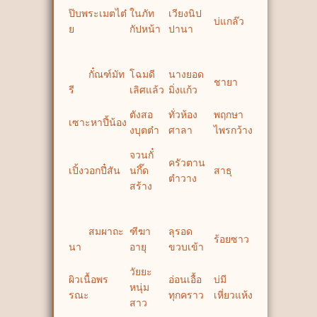
ป๊บพระเมตไต๋
ในภัท
เวียงนิป
บ่แกล๊ว
ย
กัปหน้า
ปานา
กั๋ณฑ์มัท
โฉมดี
นางยอด
ชายา
รี
เลิศแล้ว
มิ่งแก้ว
ตังสอ
ทั่วห้อง
พฤกษา
เซาะหาปี้น้อง
งบุตต๋า
ศาลา
ไพรกว้าง
จวนกั๋
ครัวตาน
เปิ้งวอกปี๋สัน
นกึ๊ด
สาธุ
ตำวาง
สร้าง
สมผาถะ
ฑีฆา
ลุรอด
ร้อยซาว
นา
อายุ
ขวบเข้า
วัยยะ
ผิวเนื้อพร
อ่อนเอื้อ
บ่มี
หนุ่ม
รณะ
ทุกคราว
เหี่ยวแห้ง
สาว