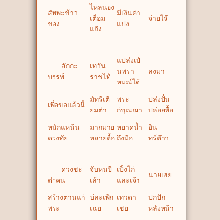
ไหลนอง
สัพพะข้าว
มีเงินค่า
เตื่อม
จ่ายไจ๊
ของ
แปง
แถ้ง
แปล๋งเป๋
สักกะ
เทวัน
นพรา
ลงมา
บรรพ์
ราชไท้
หมณ์ได้
มัทรีเตี
พระ
ปล๋งปั๋น
เพื่อขอแล้วนี้
ยมต๋า
ก่ขุณณา
ปล่อยหื้อ
หนักแหน้น
มากมาย
หยาดน้ำ
อิน
ดวงทัย
หลายตื้อ
ถึงมือ
ทร์ต๊าว
ดวงชะ
จับหนปี๋
เปิ้งไก่
นายเฮย
ต๋าคน
เล้า
และเจ้า
สร้างตานแก่
บ่ละเพิก
เทวดา
ปกปัก
พระ
เฉย
เชย
หลังหน้า