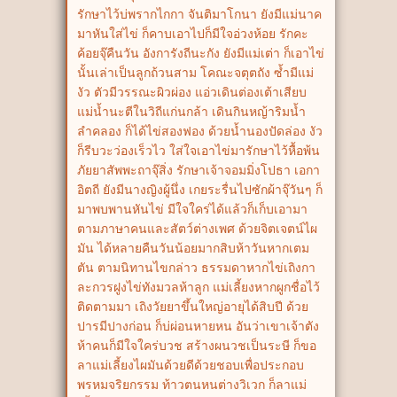
รักษาไว้บ่พรากไกกา จันติมาโกนา ยังมีแม่นาค
มาหันใส่ไข่ ก็คาบเอาไปก็มีใจอ่วงห้อย รักคะ
ค้อยจุ๊คืนวัน อังการังถีนะกัง ยังมีแม่เต่า ก็เอาไข่
นั้นเล่าเป็นลูกถ้วนสาม โคณะจตุตถัง ซ้ำมีแม่
งัว ตัวมีวรรณะผิวผ่อง แอ่วเดินต่องเต้าเสียบ
แม่น้ำนะตีในวิถีแก่นกล้า เดินกินหญ้าริมน้ำ
ลำคลอง ก็ได้ไข่สองฟอง ด้วยน้ำนองปัดล่อง งัว
ก็รีบวะว่องเร็วไว ใส่ใจเอาไข่มารักษาไว้หื้อพ้น
ภัยยาสัพพะถาจุ๊สิ่ง รักษาเจ้าจอมมิ่งโปธา เอกา
อิตถี ยังมีนางญิงผู้นึ่ง เกยระรื่นไปซักผ้าจุ๊วันๆ ก็
มาพบพานหันไข่ มีใจใคร่ได้แล้วก็เก็บเอามา
ตามภาษาคนและสัตว์ต่างเพศ ด้วยจิตเจตน์ไผ
มัน ได้หลายคืนวันน้อยมากสิบห้าวันหากเตม
ตัน ตามนิทานไขกล่าว ธรรมดาหากไข่เถิงกา
ละกวรฝูงไข่ทังมวลห้าลูก แม่เลี้ยงหากผูกชื่อไว้
ติดตามมา เถิงวัยยาขึ้นใหญ่อายุได้สิบปี ด้วย
ปารมีปางก่อน ก็บ่ผ่อนหายหน อันว่าเขาเจ้าตัง
ห้าคนก็มีใจใคร่บวช สร้างผนวชเป็นระษี ก็ขอ
ลาแม่เลี้ยงไผมันด้วยดีด้วยชอบเพื่อประกอบ
พรหมจริยกรรม ท้าวตนหนต่างวิเวก ก็ลาแม่