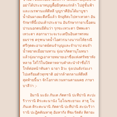
อย่าได้ประมาทบุญหื้อมีกุศลแก่กล้า ไปสู่ชั้นฟ้า
และเนรพานแท้ดีหลี บุญราศีอันได้มาบูชา
น้ำมันผางผะตีสนี้แล้ว จักอุทิสะไปหาเทวตา อัน
รักษาที่นี้เปนเค้าประธาน อันรักษากายาเนื้อตน
ปานนอกตนมีต้นว่า รุกขะเทวะตา ปัพพะตา
เทวะตา สอกามาวะจะระเตปีนอินตาพรหม
ยมราช ครุฑนาคน้ำไอศวรนางนารถไท้ธรณี
ศรีกุตตะอามาตย์ตนจำบุญและจำบาป ตนจำ
น้ำหยาดเมื่อยามทาน จุ่งมาภัตตานุโมทนา
แล้วจุ่งมากฎเอาลายหมายเอาชื่อแห่งศรัทธาทัง
หลาย ใส่ไว้ในปัตตาหลาบคำสะนำจำชื่อไว้
ใกล้ต่อหน้าทันตา ฉายา อิวะ จุ่งเปนดังร่มเงา
ไปเตรียมตัวทุกชาติ อย่ากล้าดกลาแท้ดีหลี
สุดท้ายนี้นา จักโอกาสเวนทานตามมคธ ภาษา
บาลีว่า ;-
อิมานิ มะยัง ภันเต ภัตตานิ ปะทีปานิ สะปะ
ริวารานิ ติระตะนานัง โอโณชะยามะ สาธุ โน
ภันเต ติระตะนานิ ภัตตานิ ปะทีปานิ สะปะริวา
รานิ ปะฎิคคัณหาตุ อัมหากัง ทีฆะรัตตัง หิตายะ