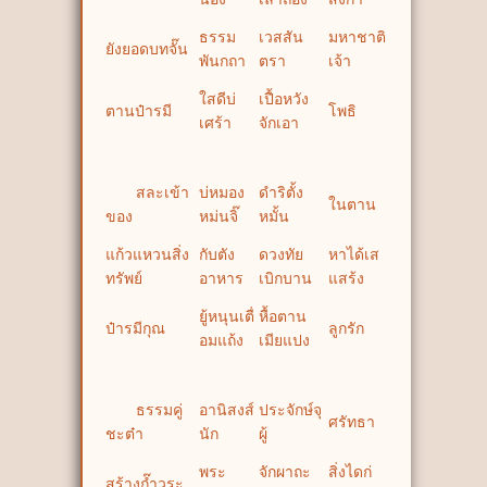
ธรรม
เวสสัน
มหาชาติ
ยังยอดบทจั๊น
พันกถา
ตรา
เจ้า
ใสดีบ่
เปื้อหวัง
ตานป๋ารมี
โพธิ
เศร้า
จักเอา
สละเข้า
บ่หมอง
ดำริตั้ง
ในตาน
ของ
หม่นจิ๊
หมั้น
แก้วแหวนสิ่ง
กับตัง
ดวงทัย
หาได้เส
ทรัพย์
อาหาร
เบิกบาน
แสร้ง
ยู้หนุนเตื่
หื้อตาน
ป๋ารมีกุณ
ลูกรัก
อมแถ้ง
เมียแปง
ธรรมคู่
อานิสงส์
ประจักษ์จุ
ศรัทธา
ชะต๋า
นัก
ผู้
พระ
จักผาถะ
สิ่งไดก่
สร้างก๊ำวระ