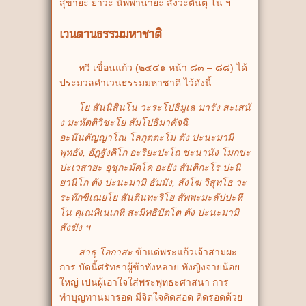
สุขายะ ยาวะ นิพพานายะ สังวะตันตุ โน ฯ
เวนตานธรรมมหาชาติ
ทวี เขื่อนแก้ว (๒๕๔๑ หน้า ๘๓ – ๘๘) ได้
ประมวลคำเวนธรรมมหาชาติ ไว้ดังนี้
โย สันนิสินโน วะระโปธิมูเล มารัง สะเสนั
ง มะหัตติวิชะโย สัมโปธิมาคัจฉิ
อะนันตัญญาโณ โลกุตตะโม ตัง ปะนะมามิ
พุทธัง, อัฎฐังคิโก อะริยะปะโถ ชะนานัง โมกขะ
ปะเวสายะ อุชุกะมัคโค อะยัง สันติกะโร ปะนิ
ยานิโก ตัง ปะนะมามิ ธัมมัง, สังโฆ วิสุทโธ วะ
ระทักขิเณยโย สันตินทะริโย สัพพะมะลัปปะหี
โน คุเณหิเนเกหิ สะมิทธิปัตโต ตัง ปะนะมามิ
สังฆัง ฯ
สาธุ โอกาสะ
ข้าแด่พระแก้วเจ้าสามผะ
การ บัดนี้ศรัทธาผู้ข้าทังหลาย ทังญิงจายน้อย
ใหญ่ เปนผู้เอาใจใส่พระพุทธะศาสนา การ
ทำบุญทานมารอด มีจิตใจคิดสอด คิดรอดด้วย