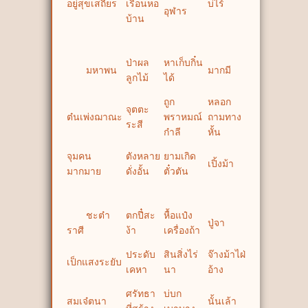
อยู่สุขเสถียร
เรือนหอ
บ่ไร้
อุฬาร
บ้าน
ป่าผล
หาเก็บกิ๋น
มหาพน
มากมี
ลูกไม้
ได้
ถูก
หลอก
จุตตะ
ต๋นเพ่งฌาณะ
พราหมณ์
ถามทาง
ระสี
ก๋าลี
หั้น
จุมคน
ตังหลาย
ยามเกิด
เปิ้งม้า
มากมาย
ดั่งอั้น
ตั๋วตัน
ชะต๋า
ตกปี๋สะ
หื้อแป๋ง
ปู่จา
ราศี
ง้า
เครื่องถ้า
ประดับ
สินสิ่งไร่
จ๊างม้าไฝ่
เป็กแสงระยับ
เคหา
นา
อ้าง
ศรัทธา
บ่บก
สมเจ๋ตนา
นั้นเล้า