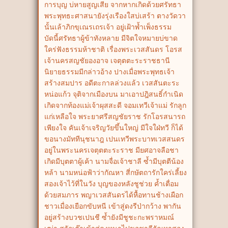
การบุญ บ่หายสูญเสีย จากหากเกิดด้วยศรัทธา
พระพุทธะศาสนายังรุ่งเรืองใสบ่เสร้า ตางวัดวา
นั้นเล้าภิกขุเณรเถรเจ้า อยู่เฝ้าพ้ำเพ็งธรรม
บัดนี้ศรัทธาผู้ข้าทังหลาย มีจิตใจหมายบ่ขาด
ใคร่ฟังธรรมห้าชาติ เรื่องพระเวสสันดร โอรส
เจ้านครสญชัยองอาจ เจตุตตะระราชธานี
นิยายธรรมมีกล่าวอ้าง ปางเมื่อพระพุทธเจ้า
สร้างสมปาร อดีตะกาลล่วงแล้ว เวสสันตะระ
หน่อแก้ว จุติจากเมืองบน มาเอาปฎิสนธิ์กำเนิด
เกิดจากท้องแม่เจ้าผุสสะดี จอมเทวีเจ้าแม่ รักลูก
แก่เหลือใจ พระยาศรีสญชัยราช รักโอรสนารถ
เพียงใจ คันเจ้าเจริญวัยขึ้นใหญ่ มีใจใฝ่ทวี ก็ได้
ขอนางมัททีนุชนาฎ เปนเทวีพระบาทเวสสนดร
อยู่ในพระนครเจตุตตะระราช มียศอาจลือชา
เกิดมีบุตตาผู้เค้า นามจื่อเจ้าชาลี ซ้ำมีบุตตีน้อง
หล้า นามหน่อฟ้าว่ากัณหา สี่กษัตถารักใคร่เลี้ยง
สองเจ้าไว้ที่ในวัง บุญของหลังชูช่วย ค้ำเตื่อม
ด้วยสมภาร พญาเวสสันดรได้หื้อทานช้างเผือก
ชาวเมื่องเยือกขับหนี เข้าสู่ดงรีป่ากว้าง พากัน
อยู่สร้างบวชเปนชี ซ้ำยังมีชูชะกะพราหมณ์