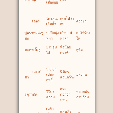
เชื่อถ้อย
ไพรสณ
เต๋มไปว่า
จุลพน
ครัวยา
เลิศล้ำ
อั้น
ปู่พราหมณ์ชู
ปะป๊บฝูง
เถ้าบาป
ตกใจ๋ร้อง
ชก
หมา
พาลา
ให้
ยามจูปี๋
หื้อน้อม
ชะต๋าเปิ้งงู
อุทิศ
ไส้
ดวงทัย
บุญญา
ผละเต๋
นิมิตร
เปล่ง
อุทยาน
ชา
สวนกว้าง
ฤทธิ์
สระ
วิจิตร
หลายพัน
จตุราทิศ
ดอกบัว
สถาน
กาบก้าน
บาน
เหย้า
แสนสิ่ง