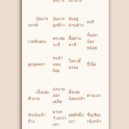
ที่สร้าง
เบาบาง
กุ๋มมาร
กุ๋มมาร
อันอยู่
ดงรี
บรรพ์
ลูกต๊าว
ด่านด้าว
กั๋ณหา
พระพ่อ
หื้อตาน
เวสสันตระ
น้อง
ระสี
ชาลี
หน้อย
ชะต๋า
โหราตั๊
ฝูงบุคคลา
แม่น
ปี่เม็ด
ดรอย
ถ้อย
บ่งนาม
เปิ้งแพะ
ตั้งเกศ
ออก
ตานเอา
ตั๋วงาม
น้อมเกล้า
เคล็ด
ผาบก
จักเป๋นเจ้า
ยศศักดิ์บ่
ชื่อเสียง
ว้างกว่า
จ๊าง
เบา
เข้มกล้า
เขา