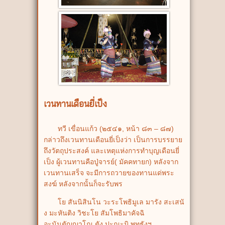
เวนทานเดือนยี่เป็ง
ทวี เขื่อนแก้ว (๒๕๔๑, หน้า ๘๓ – ๘๗)
กล่าวถึงเวนทานเดือนยี่เป็งว่า เป็นการบรรยาย
ถึงวัตถุประสงค์ และเหตุแห่งการทำบุญเดือนยี่
เป็ง ผู้เวนทานคือปู่จารย์( มัคคทายก) หลังจาก
เวนทานเสร็จ จะมีการถวายของทานแด่พระ
สงฆ์ หลังจากนั้นก็จะรับพร
โย สันนิสินโน วะระโพธิมูเล มารัง สะเสนั
ง มะหันติง วิชะโย สัมโพธิมาคัจฉิ
อะนันตัญญาโณ ตัง ปะณะมิ พุทธังฯ