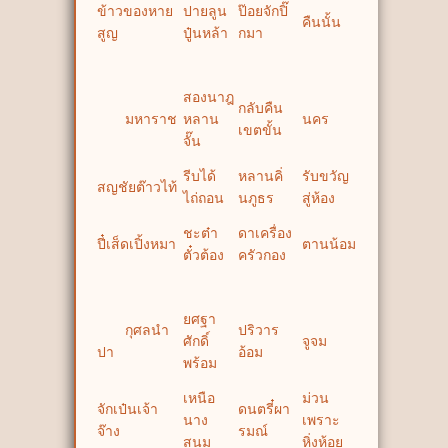
ข้าวของหาย
ปายลูน
ป๊อยจักปิ๊
คืนนั้น
สูญ
ปู๋นหล้า
กมา
สองนาฎ
กลับคืน
มหาราช
หลาน
นคร
เขตขั้น
จั๊น
รีบได้
หลานคิ่
รับขวัญ
สญชัยต๊าวไท้
ไถ่ถอน
นภูธร
สู่ห้อง
ชะต๋า
ดาเครื่อง
ปี๋เส็ดเปิ้งหมา
ตานน้อม
ตั๋วต้อง
ครัวกอง
ยศฐา
กุศลนำ
ปริวาร
ศักดิ์
จูจม
ปา
อ้อม
พร้อม
เหนือ
ม่วน
จักเป๋นเจ้า
ดนตรี๋ผา
นาง
เพราะ
จ๊าง
รมณ์
สนม
หิ่งห้อย