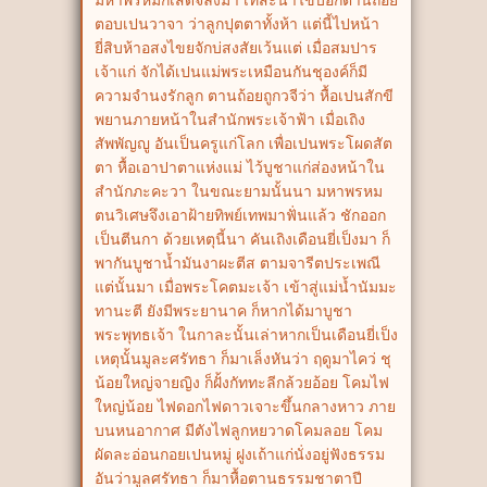
มหาพรหมก็เสด็จลงมา เทสะนาไขบอกต้านถ้อย
ตอบเปนวาจา ว่าลูกปุตตาทั้งห้า แต่นี้ไปหน้า
ยี่สิบห้าอสงไขยจักบ่สงสัยเว้นแต่ เมื่อสมปาร
เจ้าแก่ จักได้เปนแม่พระเหมือนกันชุองค์ก็มี
ความจำนงรักลูก ตานถ้อยถูกวจีว่า หื้อเปนสักขี
พยานภายหน้าในสำนักพระเจ้าฟ้า เมื่อเถิง
สัพพัญญู อันเป็นครูแก่โลก เพื่อเปนพระโผดสัต
ตา หื้อเอาปาตาแห่งแม่ ไว้บูชาแก่ส่องหน้าใน
สำนักภะคะวา ในขณะยามนั้นนา มหาพรหม
ตนวิเศษจึงเอาฝ้ายทิพย์เทพมาฟั่นแล้ว ชักออก
เป็นตีนกา ด้วยเหตุนี้นา คันเถิงเดือนยี่เป็งมา ก็
พากันบูชาน้ำมันงาผะตีส ตามจารีตประเพณี
แต่นั้นมา เมื่อพระโคตมะเจ้า เข้าสู่แม่น้ำนัมมะ
ทานะตี ยังมีพระยานาค ก็หากได้มาบูชา
พระพุทธเจ้า ในกาละนั้นเล่าหากเป็นเดือนยี่เป็ง
เหตุนั้นมูละศรัทธา ก็มาเล็งหันว่า ฤดูมาไคว่ ชุ
น้อยใหญ่จายญิง ก็ฝั้งกัททะลีกล้วยอ้อย โคมไฟ
ใหญ่น้อย ไฟดอกไฟดาวเจาะขึ้นกลางหาว ภาย
บนหนอากาศ มีตังไฟลูกหยวาดโคมลอย โคม
ผัดละอ่อนกอยเปนหมู่ ฝูงเถ้าแก่นั่งอยู่ฟังธรรม
อันว่ามูลศรัทธา ก็มาหื้อตานธรรมชาตาปี