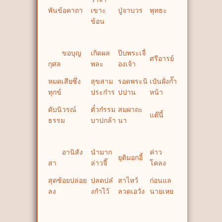
พันข้อคาถา
เขาะ
ปู่จาบวร
พุทธะ
ข้อน
ขอบุญ
เกิดผล
ป๊บพระเจื่
ศรีอารย์
กุศล
พละ
องเจ้า
หมดเสียซึ่ง
สุขสาม
รอดพระนิ
เป๋นฝั่งก๊ำ
ทุกข์
ประก๋าร
ปปาน
หน้า
ดับนิวรณ์
ตั๋วก๋รรม
สมผาถะ
แต๊นี้
ธรรม
บาปกล้า
นา
อานิสัง
นำมาก
ค่าว
ยุติมอกอี้
สา
ล่าวจี๊
โคลง
สุดซ้อยปล่อย
ปลดปล๋
สาไหว้
ก่อนแล
ลง
งกำไว้
ลวดเอวัง
นายเหย