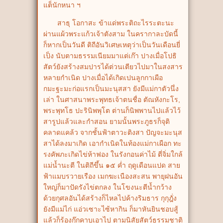
แต็นักหนา ฯ
สาธุ โอกาสะ ข้าแด่พระติถะไรระตะนะ
ผ่านแผ้วพระแก้วเจ้าตังสาม ในครากาละบัดนี้
ก็หากเป็นวันดี ติถีอันวิเศษเหตุว่าเป็นวันเดือนยี่
เป็ง นับตามธรรมเนียมมาแต่เก๊า ปางเมื่อโปธิ
สัตว์ยังสร้างสมปารได้ต่วนเตียวไปมาในสงสาร
หลายกำเนิด ปางเมื่อได้เกิดเปนลูกกาเผือ
กมะฐะมะก่อแรกเป็นมะนุสสา ยังมีแม่กาตัวนึ่ง
เล่า ในศาสนาพระพุทธเจ้าตนชื่อ ตัณหังกะโร,
พระพุทโธ ปะรินิพพุโต ต่านก็นิพพานไปแล้วไว้
สารูปแล้วและกำสอน ยามนั้นพระภูธรก็จุติ
คลาดแคล้ว จากชั้นฟ้าตาวะติงสา ปัญจะมะนุส
สาได้ลงมาเกิด เอากำเนิดในท้องแม่กาเผือก ทะ
รงคัพภะเกิดไข่ห้าฟอง ในรังกอนค่าไม้ ตี่จิ่มใกล้
แม่น้ำนะตี ในติถีขึ้น ๑๕ ค่ำ ฤดูเดือนแปด สาย
ฟ้าแมบรวายเรือง เมกฆะเนืองสะสน พายุฝนอัน
ใหญ่ก็มาปัดรังไข่ตกลง ในโขงนะตีน้ำกว้าง
ด้วยกุศลอันได้สร้างก็ไหลไปค้างริมธาร กุกุฎั่ง
ยังมีแม่ไก่ แอ่วเซาะไซ้หากิน ก็มาหันยินชอบสู้
แล้วก็ร้องกุ๊กคาบเอาไป ตามนิสัยสัตว์ธรรมชาติ