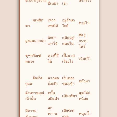
ตั๋วเปิ้งญิงจาย
สร้างไว้
ปี๋เหม้า
เอา
มเหสิก
เทวา
อยู่รักษา
ตวยไป
ขา
เทพไท้
ใกล้
ศัตรู
จักมา
แม้นอยู่
ฝูงคนมากนัก
กราบ
เอาใจ๋
แดนได
ไหว้
ชูชกกัณฑ์
ดวงปี๋สี
เปิ้งนาค
เป๋นเก๊า
หลวง
ได้
เรืองไร
จักเกิด
ลาภผล
เงินทอง
หลั่งมา
กุศล
มั่งเต๊า
ของเข้า
ดั่งพราหมณ์
หมั้น
สุขใจ๋บ่
เป๋นภริยา
เถ้านั้น
อมิตต๋า
หน้อย
ลูก
มีความ
เมียรักก่
หลาน
หนุนก๊ำ
สำราญ
คอย