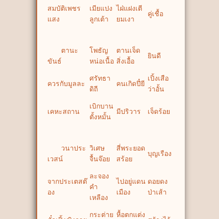
สมบัติเพชร
เมียแปง
ไฝ่แฝงเตี
คู่เชื้อ
แสง
ลูกเต้า
ยมเงา
ตานะ
โพธัญ
ตานเจ็ด
ยินดี
ขันธ์
หน่อเนื้อ
สิ่งเอื้อ
ศรัทธา
เปิ้งเสือ
ควรกับมูลละ
คนเกิดปี๋ยี
ดิถี
ว่าอั้น
เบิกบาน
เคหะสถาน
มีปริวาร
เจ็ดร้อย
ตั้งหมั้น
วนาประ
วิเศษ
สี่พระยอด
บุญเรือง
เวสน์
จื้นจ๊อย
สร้อย
ละจอง
จากประเตสต๊
ไปอยู่แดน
ดอยดง
คำ
อง
เมือง
ป่าเส้า
เหลือง
กระต่าย
หื้อตกแต่ง