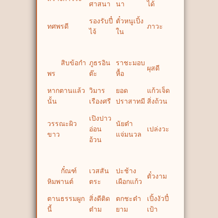
ศาสนา
นา
ได้
รองรับปี๋
ตั๋วหนูเปิ้ง
ทศพรดี
ภาวะ
ไจ้
ใน
สิบข้อกำ
ภูธรอิน
ราชะมอบ
ผุสดี
พร
ต๊ะ
หื้อ
หากตานแล้ว
วิมาร
ยอด
แก้วเจ็ด
นั้น
เรืองศรี
ปราสาทมี
สิ่งถ้วน
เปิงปาว
วรรณะผิว
นัยต๋า
อ่อน
เปล่งวะ
ขาว
แจ่มนวล
อ้วน
กั๋ณฑ์
เวสสัน
ปะช้าง
ตั๋วงาม
หิมพานต์
ตระ
เผือกแก้ว
ตานธรรมผูก
สิ่งดีติด
ตกชะต๋า
เปิ้งงัวปี๋
นี้
ต๋าม
ยาม
เป้า