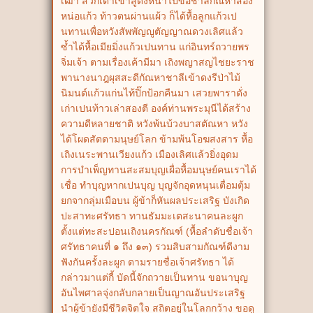
เฒ่า สวักเต๊าเข้าสู่ดงหนาไปขอชาลีกัณหาสอง
หน่อแก้ว ท้าวตนผ่านแผ้ว ก็ได้หื้อลูกแก้วเป
นทานเพื่อหวังสัพพัญญูตัญญาณดวงเลิศแล้ว
ซ้ำได้หื้อเมียมิ่งแก้วเปนทาน แก่อินทร์ถวายพร
จิ่มเจ้า ตามเรื่องเค้ามีมา เถิงพญาสญไชยะราช
พานางนาฎผุสสะดีกัณหาชาลีเข้าดงรีป่าไม้
นิมนต์แก้วแก่นไท้ปิ๊กป้อกคืนมา เสวยพาราดั่ง
เก่าเปนท้าวเล่าสองตี องค์ท่านพระมุนีได้สร้าง
ความดีหลายชาติ หวังพ้นบ้วงบาสตัณหา หวัง
ได้โผดสัตตามนุษย์โลก ข้ามพ้นโอฆสงสาร หื้อ
เถิงเนระพานเวียงแก้ว เมืองเลิศแล้วยิ่งอุดม
การบำเพ็ญทานสะสมบุญเผื่อหื้อมนุษย์คนเราได้
เชื่อ ทำบุญหากเปนบุญ บุญจักอุดหนุนเตื่อมตุ้ม
ยกจากลุ่มเมือบน ผู้ข้าก็หันผลประเสริฐ บังเกิด
ปะสาทะศรัทธา ทานธัมมะเตสะนาคนละผูก
ตั้งแต่ทะสะปอนเถิงนครกัณฑ์ (หื้อลำดับชื่อเจ้า
ศรัทธาคนที่ ๑ ถึง ๑๓) รวมสิบสามกัณฑ์ดีงาม
ฟังกันครั้งละผูก ตามรายชื่อเจ้าศรัทธา ได้
กล่าวมาแต่กี้ บัดนี้จักถวายเป็นทาน ขอนาบุญ
อันไพศาลจุ่งกลับกลายเป็นญาณอันประเสริฐ
นำผู้ข้ายังมีชีวิตจิตใจ สถิตอยู่ในโลกกว้าง ขอดู