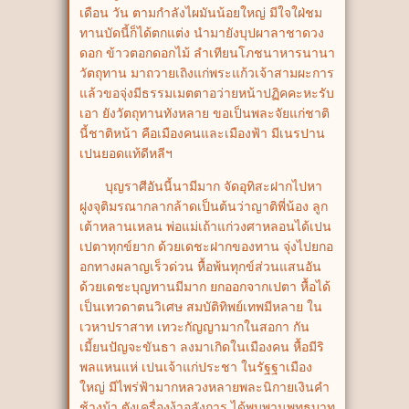
เดือน วัน ตามกำลังไผมันน้อยใหญ่ มีใจใฝ่ชม
ทานบัดนี้ก็ได้ตกแต่ง นำมายังบุปผาลาชาดวง
ดอก ข้าวตอกดอกไม้ ลำเทียนโภชนาหารนานา
วัตถุทาน มาถวายเถิงแก่พระแก้วเจ้าสามผะการ
แล้วขอจุ่งมีธรรมเมตตาอว่ายหน้าปฏิคคะหะรับ
เอา ยังวัตถุทานทังหลาย ขอเป็นพละจัยแก่ชาติ
นี้ชาติหน้า คือเมืองคนและเมืองฟ้า มีเนรปาน
เปนยอดแท้ดีหลีฯ
บุญราศีอันนี้นามีมาก จัดอุทิสะฝากไปหา
ฝูงจุติมรณากลากล้าดเป็นต้นว่าญาติพี่น้อง ลูก
เต้าหลานเหลน พ่อแม่เถ้าแก่วงศาหลอนได้เปน
เปตาทุกข์ยาก ด้วยเดชะฝากของทาน จุ่งไปยกอ
อกทางผลาญเร็วด่วน หื้อพ้นทุกข์ส่วนแสนอัน
ด้วยเดชะบุญทานมีมาก ยกออกจากเปตา หื้อได้
เป็นเทวดาตนวิเศษ สมบัติทิพย์เทพมีหลาย ใน
เวหาปราสาท เทวะกัญญามากในสอกา กัน
เมี้ยนปัญจะขันธา ลงมาเกิดในเมืองคน หื้อมีริ
พลแหนแห่ เปนเจ้าแก่ประชา ในรัฐฐาเมือง
ใหญ่ มีไพร่ฟ้ามากหลวงหลายพละนิกายเงินคำ
ช้างม้า ตังเครื่องง้าอลังการ ได้พบพานพุทธบาท