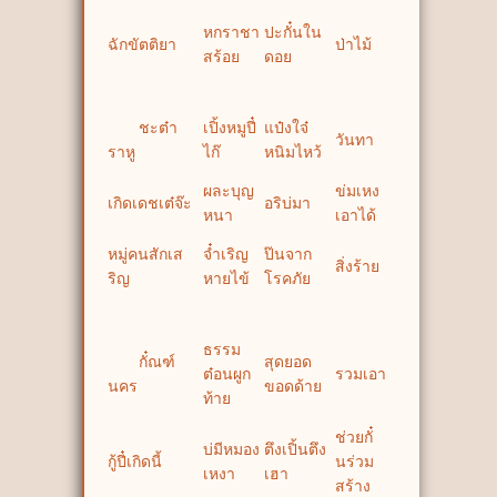
หกราชา
ปะกั๋นใน
ฉักขัตติยา
ป่าไม้
สร้อย
ดอย
ชะต๋า
เปิ้งหมูปี๋
แป๋งใจ๋
วันทา
ราหู
ไก๊
หนิมไหว้
ผละบุญ
ข่มเหง
เกิดเดชเต๋จ๊ะ
อริบ่มา
หนา
เอาได้
หมู่คนสักเส
จ๋ำเริญ
ป๊นจาก
สิ่งร้าย
ริญ
หายไข้
โรคภัย
ธรรม
กั๋ณฑ์
สุดยอด
ต๋อนผูก
รวมเอา
นคร
ขอดด้าย
ท้าย
ช่วยกั๋
บ่มีหมอง
ตึงเปิ้นตึง
กู้ปี๋เกิดนี้
นร่วม
เหงา
เฮา
สร้าง