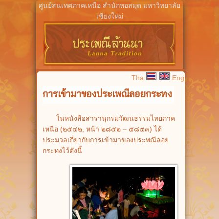
ศูนย์สนเทศภาคเหนือ สำนักหอสมุด มหาวิทยาลัย
เชียงใหม่
Tha
Eng
การเข้ามาของประเพณีลอยกระทง
ในหนังสือสารานุกรมวัฒนธรรมไทยภาค
เหนือ (๒๕๔๒, หน้า ๒๘๕๒ – ๕๘๕๓) ได้
ประมวลเกี่ยวกับการเข้ามาของประพณีลอย
กระทงไว้ดังนี้