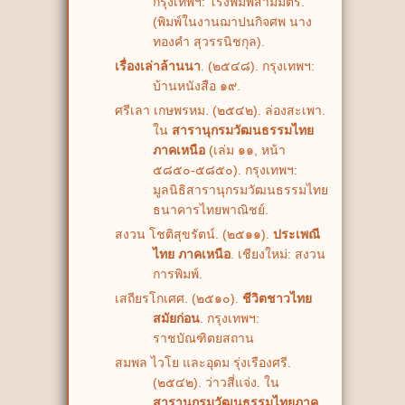
กรุงเทพฯ: โรงพิมพ์สามมิตร.
(พิมพ์ในงานฌาปนกิจศพ นาง
ทองคำ สุวรรนิชกุล).
เรื่องเล่าล้านนา
. (๒๕๔๘). กรุงเทพฯ:
บ้านหนังสือ ๑๙.
ศรีเลา เกษพรหม. (๒๕๔๒). ล่องสะเพา.
ใน
สารานุกรมวัฒนธรรมไทย
ภาคเหนือ
(เล่ม ๑๑, หน้า
๕๘๕๐-๕๘๕๐). กรุงเทพฯ:
มูลนิธิสารานุกรมวัฒนธรรมไทย
ธนาคารไทยพาณิชย์.
สงวน โชติสุขรัตน์. (๒๕๑๑).
ประเพณี
ไทย ภาคเหนือ
. เชียงใหม่: สงวน
การพิมพ์.
เสถียรโกเศศ. (๒๕๑๐).
ชีวิตชาวไทย
สมัยก่อน
. กรุงเทพฯ:
ราชบัณฑิตยสถาน
สมพล ไวโย และอุดม รุ่งเรืองศรี.
(๒๕๔๒). ว่าวสี่แจ่ง. ใน
สารานุกรมวัฒนธรรมไทยภาค