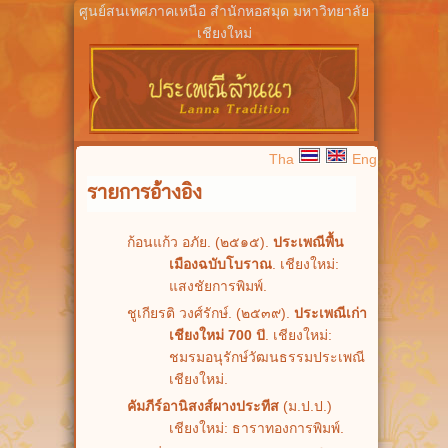
ศูนย์สนเทศภาคเหนือ สำนักหอสมุด มหาวิทยาลัย
เชียงใหม่
Tha
Eng
รายการอ้างอิง
ก้อนแก้ว อภัย. (๒๕๑๕).
ประเพณีพื้น
เมืองฉบับโบราณ
. เชียงใหม่:
แสงชัยการพิมพ์.
ชูเกียรติ วงศ์รักษ์. (๒๕๓๙).
ประเพณีเก่า
เชียงใหม่ 700 ป
ี. เชียงใหม่:
ชมรมอนุรักษ์วัฒนธรรมประเพณี
เชียงใหม่.
คัมภีร์อานิสงส์ผางประทีส
(ม.ป.ป.)
เชียงใหม่: ธาราทองการพิมพ์.