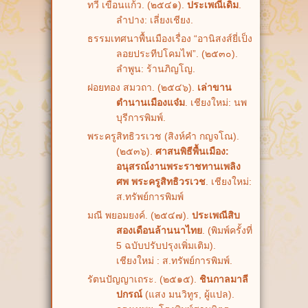
ทวี เขื่อนแก้ว. (๒๕๔๑).
ประเพณีเดิม
.
ลำปาง: เลี่ยงเชียง.
ธรรมเทศนาพื้นเมืองเรื่อง “อานิสงส์ยี่เป็ง
ลอยประทีปโคมไฟ”. (๒๕๓๐).
ลำพูน: ร้านภิญโญ.
ฝอยทอง สมวถา. (๒๕๔๖).
เล่าขาน
ตำนานเมืองแจ๋ม
. เชียงใหม่: นพ
บุรีการพิมพ์.
พระครูสิทธิวรเวช (สิงห์คำ กญจโณ).
(๒๕๓๖).
ศาสนพิธีพื้นเมือง:
อนุสรณ์งานพระราชทานเพลิง
ศพ พระครูสิทธิวรเวช
. เชียงใหม่:
ส.ทรัพย์การพิมพ์
มณี พยอมยงค์. (๒๕๔๗).
ประเพณีสิบ
สองเดือนล้านนาไทย
. (พิมพ์ครั้งที่
5 ฉบับปรับปรุงเพิ่มเติม).
เชียงใหม่ : ส.ทรัพย์การพิมพ์.
รัตนปัญญาเถระ. (๒๕๑๕).
ชินกาลมาลี
ปกรณ์
(แสง มนวิทูร, ผู้แปล).