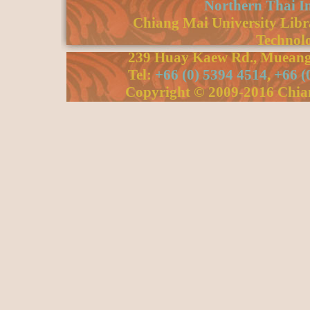
Northern Thai I
Chiang Mai University Libra
Technolo
239 Huay Kaew Rd., Mueang 
Tel:
+66 (0) 5394 4514
,
+66 (
Copyright © 2009-2016 Chiang