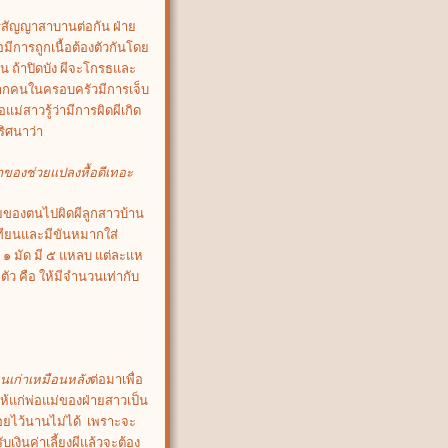
รสัญญาสาบานต่อกัน ฝ่าย
อมีการถูกเนื้อต้องตัวกันโดย
น ถ้าปิดบัง ผีจะโกรธและ
ป หากคนในครอบครัวมีการเจ็บ
ม่สาวรู้ว่ามีการผิดผีเกิด
ริศนาว่า
้าของช่วยแปลงหื้อดีเทอะ
ายของตนไปผิดผีลูกสาวบ้าน
เทียนและมีขันหมากใส่
ู ๑ มัด มี ๕ แหลบ แต่ละแห
 ตัว คือ ให้มีจำนวนเท่ากับ
ือนเก่าเหมือนหลัง
ต่อมาเพื่อ
ให้แก่พ่อแม่ของฝ่ายสาวเป็น
่อยไว้นานไม่ได้ เพราะจะ
เงินค่าเลี้ยงผีแล้วจะต้อง