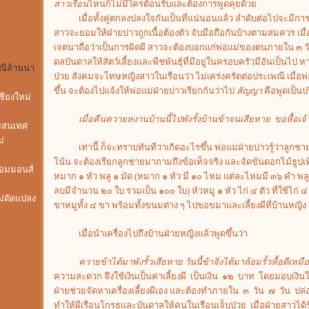
สาวเรือน
ไหนก็ไม่มีใครต้อนรับและต้องการพูดคุยด้วย
2
เมื่อทั้งคู่ตกลงปลงใจกันเป็นที่แน่นอนแล้ว ลำดับต่อไปจะมีกา
สาวจะยอมให้ฝ่ายบ่าวถูกเนื้อต้องตัว จับมือถือกันบ้างตามสมควร เมื่
เจตนาถือว่าเป็นการผิดผี สาวจะต้องบอกแก่พ่อแม่ของตนภายใน ๓ วั
ดลบันดาลให้สัตว์เลี้ยงและพืชพันธุ์ที่มีอยู่ในครอบครัวมีอันเป็นไ
ณีล้านนา
ป่วย สังคมจะโทษหญิงสาวในเรือนว่า ไม่เคร่งครัดต่อประเพณี เมื่อพ่อแ
ขึ้น จะต้องไปแจ้งให้พ่อแม่ฝ่ายบ่าวเรียกกันว่าไป
สัญญา
คือพูดเป็นป
ชียงใหม่
เมื่อคืนควายหงานบ้านนี้ไปพังรั้งบ้านข้าจนเสียหาย ขอหื้อเจ
รสนเทศ
่
เท่านี้ ก็จะทราบทันทีว่าเกิดอะไรขึ้น พ่อแม่ฝ่ายบ่าวรู้ว่าลูกช
ม
โน้น จะต้องเรียกลูกชายมาถามถึงข้อเท็จจริง และจัดขันดอกไม้ธูป
คอมมอนส์
หมาก ๑ หัว พลู ๑ มัด (หมาก ๑ หัว มี ๑๐ ไหม แต่ละไหมมี ๓๖ คำ พล
ลบมีจำนวน ๒๐ ใบ รวมเป็น ๑๐๐ ใบ) หัวหมู ๑ หัว ไก่ ๔ ตัว ที่ใช้ไก่ ๔
ไม่ดัดแปลง
ขาหมูทั้ง ๔ ขา พร้อมทั้งขนมต่าง ๆ ไปขอขมาและเลี้ยงผีที่บ้านหญิง
เมื่อนำเครื่องไปถึงบ้านฝ่ายหญิงแล้วพูดขึ้นว่า
ควายข้าได้มาพังรั้วเสียหาย วันนี้ข้าจิ่งได้มาล้อมรั้วหื้อดีเหม
ความสะดวก จึงใช้เงินเป็นค่าเลี้ยงผี เป็นเงิน ๑๒ บาท โดยมอบเงิน
ฝ่ายช่วยจัดหาเครื่องเลี้ยงผีเอง และต้องทำภายใน ๓ วัน ๗ วัน ปล
ทำให้ผีเรือนโกรธและบันดาลให้คนในเรือนเจ็บป่วย เมื่อฝ่ายสาวได้รับ