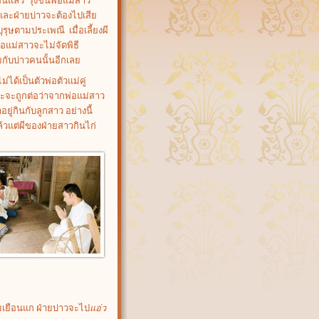
ึ้นแล้ว รุ่งขึ้นพ่อแม่สาว
้และฝ่ายบ่าวจะต้องไปเสีย
บุรุษตามประเพณี เมื่อเลี้ยงผี
อแม่สาวจะไม่จัดพิธี
กับบ่าวคนนั้นอีกเลย
้เป็นตัวพ่อตัวแม่คู่
ละจะถูกต่อว่าจากพ่อแม่สาว
ู่กินกับลูกสาว อย่างนี้
ล้วแต่ผีของฝ่ายสาวกินไก่
มเยือนแก ฝ่ายบ่าวจะไป
แอ่ว