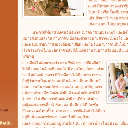
เนื่องจากถือว่ามีการผิดผีข
จะแจ้งให้พ่อแม่ของบ่าวรู
เงินค่าผี หรือเลี้ยงผีบรรพ
แล้ว ถ้าสาวไม่ชอบ ฝ่ายพ่
แต่งงาน และไม่ยอมพูดคุย
บางกรณีที่บ่าวเป็นคนอันธพาล ไม่รักษาขนบประเพณี และยังไม่ได
หมายซึ่งกันและกัน ถ้าบ่าวจับเนื้อต้องตัวสาว ฝ่ายสาวจะไม่พอใจ แ
และพ่อแม่ฝ่ายบ่าวชายจะต้องมาเสียผี และไม่รับเอาบ่าวคนนั้นให้มาอย
เรียกว่า
เสียผีไม่เอา
อัตราค่าเสียผีเป็นเงินจำนวนมากหรือน้อยนั้น แ
หรือหมู
การเสียผีไม่คิดแพงกว่า
การเสียผีเอา
การที่ผิดผีแล้ว
ไม่เลือกอยู่กินด้วยเกือบจะไม่มี ส่วนใหญ่เกิดจากฝ่าย
บ่าวไม่เลือกฝ่ายสาว มีบ้างที่สาวไม่เลือกบ่าว เพราะ
สืบรู้ว่าบ่าวเป็นคนประพฤติไม่ดี เช่น เป็นคนดื่มเหล้า
เล่นการพนัน พ่อแม่ฝ่ายสาวจะไม่อนุญาตให้ลูกสาว
แต่งงานด้วย เมื่อเสียเงินค่าผีแล้ว จะคืนเงินค่าผีให้
ฝ่ายชายไป เรียกการคืนเงินค่าผีว่า
ผีขืน
แล้วฝ่าย
หญิงจะจัดการเลี้ยงผีเรือนเอง เมื่อมีกรณีนี้เกิดขึ้น
สังคมจะลงโทษทั้ง ๒ ฝ่าย เพราะการผิดผีแล้วไม่เลือก
อยู่กินนั้น จะแพร่กระจายออกไปทั่วหมู่บ้าน
ิดเห็น
และขยายออกไปนอกหมู่บ้านใกล้เคียง ฝ่ายสาวก็จะไม่มีบ่าวมาเยี่ย