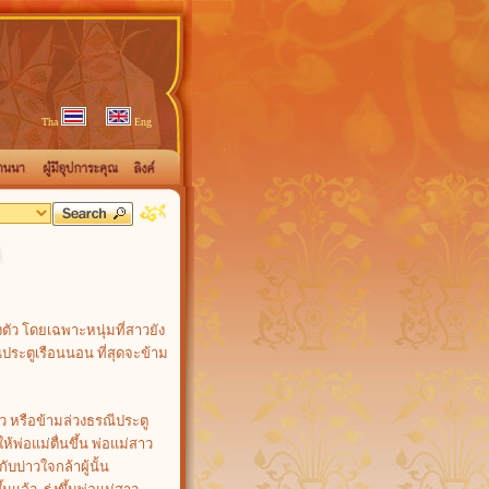
Tha
Eng
ัว โดยเฉพาะหนุ่มที่สาวยัง
ีประตูเรือนนอน ที่สุดจะข้าม
ว หรือข้ามล่วงธรณีประตู
ห้พ่อแม่ตื่นขึ้น พ่อแม่สาว
บ่าวใจกล้าผู้นั้น