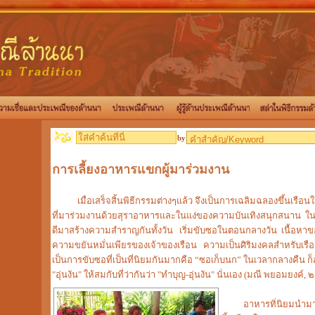
by
การเลี้ยงอาหารแขกผู้มาร่วมงาน
เมื่อเสร็จสิ้นพิธีกรรมต่างๆแล้ว จึงเป็นการเฉลิมฉลองขึ้นเรือนให
ที่มาร่วมงานด้วยสุราอาหารและในแง่ของความบันเทิงสนุกสนาน ในอ
ดีมาสร้างความสำราญกันทั้งวัน เริ่มขับซอในตอนกลางวัน เนื้อหาขอ
ความขยันหมั่นเพียรของเจ้าของเรือน ความเป็นศิริมงคลสำหรับเรือน
เป็นการขับซอที่เป็นที่นิยมกันมากคือ “ซอเก็บนก” ในเวลากลางคืน ก
"อุ่นงัน" ให้สมกับที่ว่ากันว่า "ทำบุญ-อุ่นงัน" นั่นเอง (มณี พยอมยงค์
อาหารทิ่นิยมนำมาใช้เ