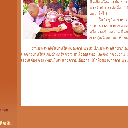
ขึ้นเฮือนใหม่ เช่น ลา
น้ำพริกฮ้าและผักนึ่ง ยำ
หยวกใส่ไก่
ในปัจจุบัน อาหารสำห
อาหารภาคกลาง เช่น แก
หรือแกงเขียวหวาน ขึ้น
ภาพ (มณี พยอมยงค์, ๒
งานประเพณีขึ้นบ้านใหม่ของล้านนา แม้เป็นประเพณีเกี่ยวเนื่อ
แต่ชาวบ้านใกล้เคียงก็มักให้ความสนใจอยู่เสมอ และจะมาช่วยงาน เพร
เรือนเคียง ซึ่งสะท้อนให้เห็นถึงความเอื้ออารี มีน้ำใจของชาวล้านนาได
ิดเห็น