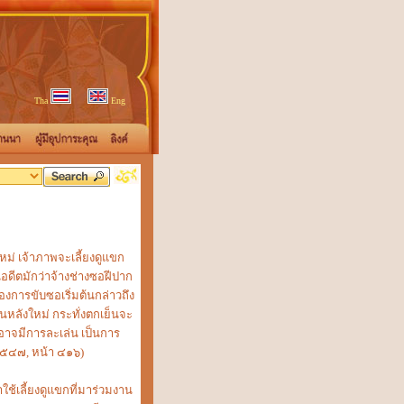
Tha
Eng
ม่ เจ้าภาพจะเลี้ยงดูแขก
ดีตมักว่าจ้างช่างซอฝีปาก
งการขับซอเริ่มต้นกล่าวถึง
หลังใหม่ กระทั่งตกเย็นจะ
็อาจมีการละเล่น เป็นการ
, ๒๕๔๗, หน้า ๔๑๖)
ลี้ยงดูแขกที่มาร่วมงาน