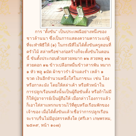
การ “ตั้งขัน” เป็นประเพณีอย่างหนึ่งของ
ชาวล้านนา ซึ่งเป็นการแสดงความคารวะแก่ผู้
ที่จะทำพิธีให้ (๑) ในกรณีที่ไม่ได้ตั้งขันครูตอนที่
ครัวไม้ สล่าหรือช่างก่อสร้างก็จะตั้งขันในตอน
นี้ ขันตั้งประกอบด้วยสวยหมาก ๑๒ สวยพลู ๑๒
สวยดอก ๑๒ ข้าวเปลือกหมื่นข้าวสารพัน หมาก
๑ หัว พลู ๑มัด ผ้าขาวรำ ผ้าแดงรำ เหล้า ๑
ขวด เงินอีกจำนวนหนึ่งใส่ในภาชนะ เช่น โอง
หรือกาละมัง โดยให้สล่าเค้า หรือหัวหน้าใน
การปลูกเรือนหลังนั้นเป็นผู้ถือขันตั้ง หรือถ้าไม่มี
ก็ให้ปู่อาจารย์เป็นผู้ถือให้ เมื่อกล่าวโองการแล้ว
ก็เอาใส่สาแหรกแขวนไว้ที่ตูบหรือเรือนพักของ
เจ้าของ เมื่อได้ตั้งขันแล้วเชื่อว่าการปลูกเรือน
จะราบรื่นไม่มีอุปสรรคสิ่งใด (ศรีเลา เกษพรหม,
๒๕๓๙, หน้า ๑๐๗)