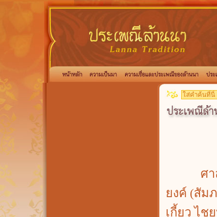
ศาสตราจ
ยงค์ (สั
เกี้ยว ไ