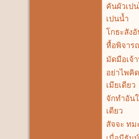
คันผัวเปน
เปนน้ำ
โกธะสังอั
หื้อพิจารณ
มัดมือเจ้
อย่าไพคิดร
เมียเดียว
จักทำอัน
เดียว
สัจจะ ทมะ
เมื่อมีธัมม