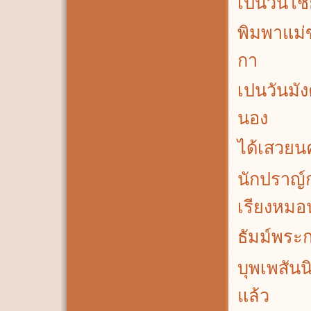
เปนวันไชย
พิมพาแม่ข
กา
เปนวันมัง
นอง
ได้เสวยนค
นักปราญ์ก
เรียงหมอ
ธัมม์พระก
บุพเพสันน
แล้ว