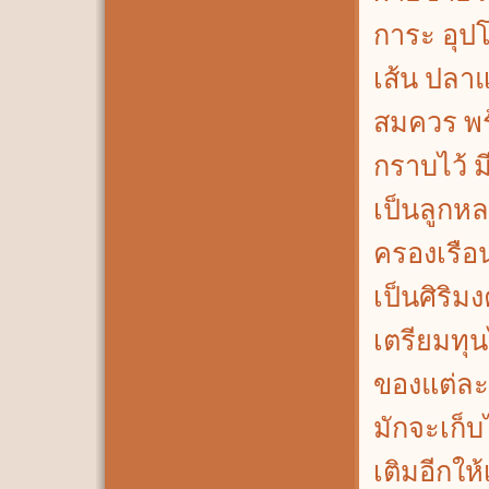
การะ อุปโ
เส้น ปลา
สมควร พร
กราบไว้ 
เป็นลูก
ครองเรือ
เป็นศิริม
เตรียมทุ
ของแต่ละท
มักจะเก็บ
เติมอีกให