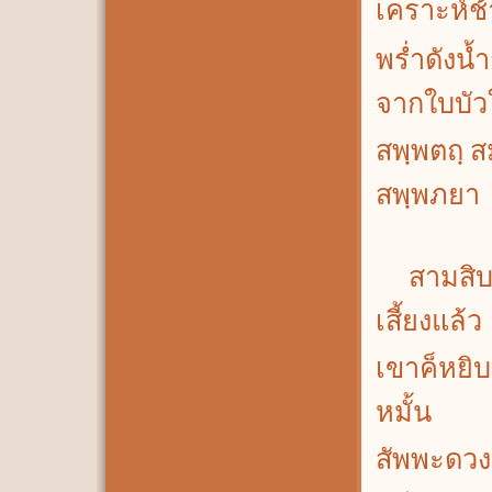
เคราะห์ช้
พร่ำดังน
จากใบบั
สพฺพตถฺ ส
สพฺพภยา
สามสิบเ
เสี้ยงแล้ว
เขาค็หยิ
หมั้น
สัพพะดวง