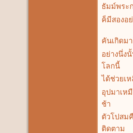
ธัมม์พระก
ค็มีสองอย
คันเกิดม
อย่างนึ่งน
โลกนี้
ได้ช่วยเห
อุปมาเหม
ช้า
ตัวโปสมคื
ติดตาม