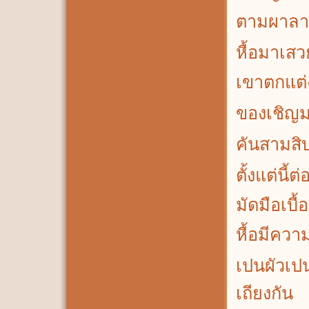
ตามผาลา
หื้อมาเส
เขาตกแต่
ของเชิญมา
คันสามสิ
ตั้งแต่นี้ต
มัดมือเบื้
หื้อมีความ
เปนผัวเปน
เถียงกัน