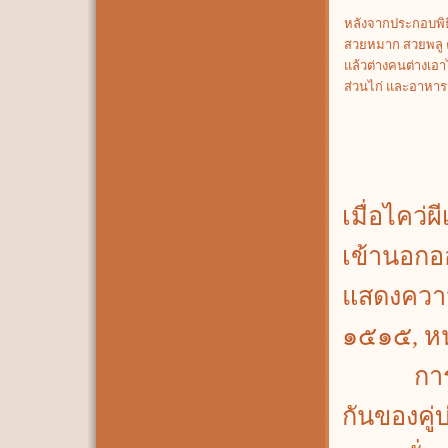
หลังจากประกอบพิธ
สวยหมาก สวยพลู คน
แล้วต่างคนต่างเอาไ
ส่วนไก่ และอาหา
เมื่อไคว่
เข้านอกอ
แสดงความไ
๑๕๑๕, หน
การกิ๋นแ
กันของคู่