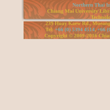
Northern Thai I
Chiang Mai University Libra
Technolo
239 Huay Kaew Rd., Mueang 
Tel:
+66 (0) 5394 4514
,
+66 (
Copyright © 2009-2016 Chiang