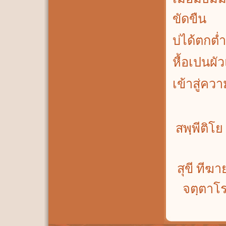
ขัดขืน
บ่ได้ตกต่ำ
หื้อเปนผั
เข้าสู่คว
สพฺพีติโย
สุขี ทีฆา
จตฺตาโร