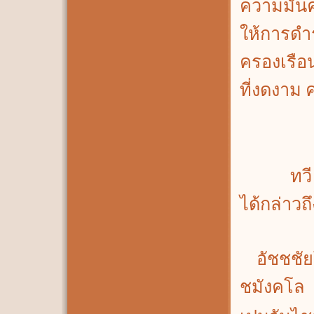
ความมั่นค
ให้การดำร
ครองเรือน
ที่งดงาม 
ทวี เขื
ได้กล่าวถึ
อัชชชัยโ
ชมังคโล