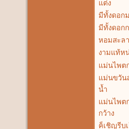
แต่ง
มีทั้งดอ
มีทั้งดอ
หอมสะลา
งามแท้หน่
แม่นไพตกอ
แม่นขวันส
น้ำ
แม่นไพตก
กว้าง
ค็เชิญรีบ