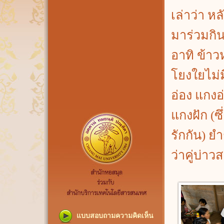
เล่าว่า ห
มาร่วมกิน
อาทิ ข้าว
โยงใยไม่มี
อ่อง แกงอ
แกงฝัก (ซ
รักกัน) ยำ
ว่าคู่บ่าว
แบบสอบถามความคิดเห็น