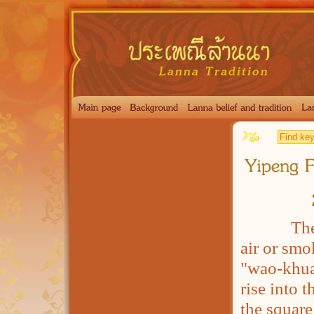
The wao-
air or smo
"wao-khuan
rise into t
the square