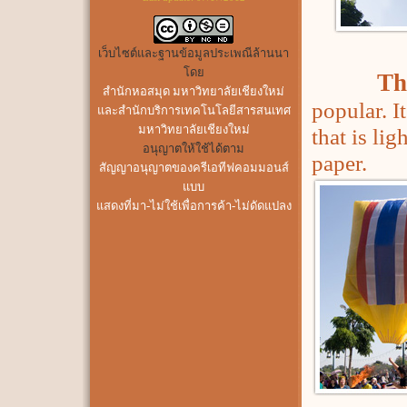
เว็บไซต์และฐานข้อมูลประเพณีล้านนา
โดย
Th
สำนักหอสมุด มหาวิทยาลัยเชียงใหม่
popular. I
และสำนักบริการเทคโนโลยีสารสนเทศ
มหาวิทยาลัยเชียงใหม่
that is li
อนุญาตให้ใช้ได้ตาม
paper.
สัญญาอนุญาตของครีเอทีฟคอมมอนส์
แบบ
แสดงที่มา-ไม่ใช้เพื่อการค้า-ไม่ดัดแปลง