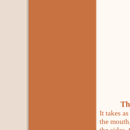
Th
It takes a
the mouth,
the sides.