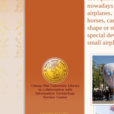
nowadays 
airplanes,
horses, ca
shape or s
special de
small airp
Last update:
07/17/2012