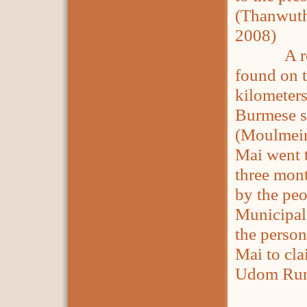
(Thanwuth
2008)
A record
found on 
kilometers
Burmese s
(Moulmein
Mai went t
three mon
by the peo
Municipal
the person
Mai to cl
Udom Rung