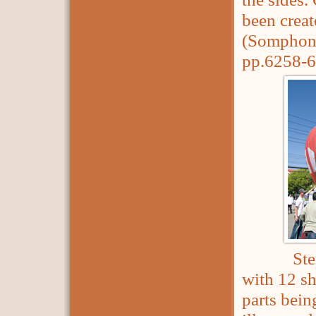
been creat
(Somphon
pp.6258-6
Steps in
with 12 sh
parts bein