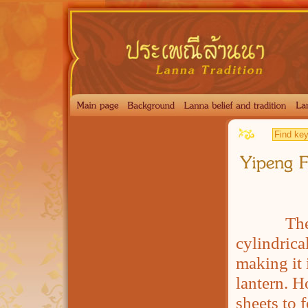
The Wao F
cylindrica
making it 
lantern. H
sheets to 