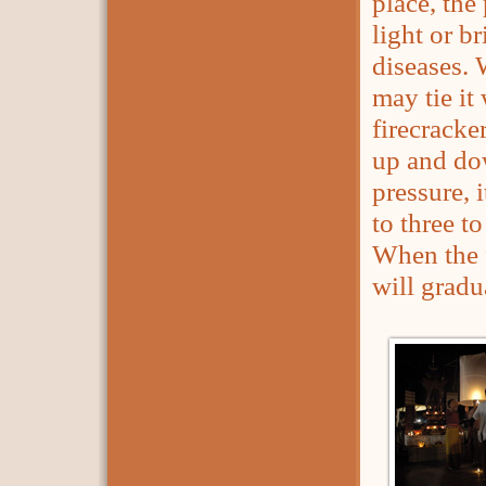
place, the
light or b
diseases. 
may tie it
firecracke
up and dow
pressure, 
to three t
When the f
will gradu