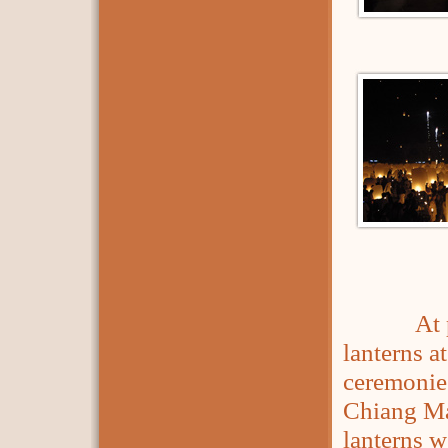
At prese
lanterns a
ceremonie
Chiang Ma
lanterns 