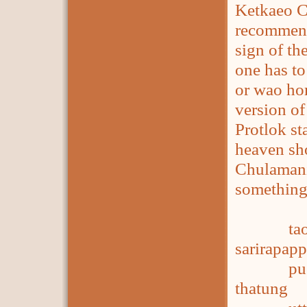
Ketkaeo C
recommend
sign of th
one has to
or wao hom
version of
Protlok st
heaven sh
Chulamani.
something 
taoting
sarirapapp
puchita 
thatung