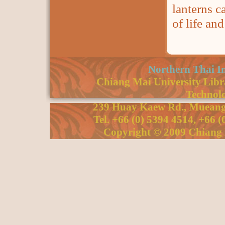
lanterns c
of life and
Northern Thai I
Chiang Mai University Libra
Technolo
239 Huay Kaew Rd., Mueang 
Tel. +66 (0) 5394 4514, +66 
Copyright © 2009 Chiang M