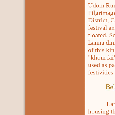
Udom Rung
Pilgrimag
District, 
festival a
floated. S
Lanna dinn
of this ki
"khom fai
used as pa
festivities
Lanna pe
housing t