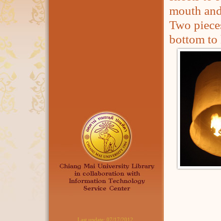
mouth and
Two pieces
bottom to 
Last update:
07/17/2012