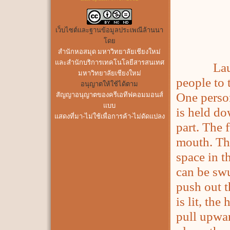
เว็บไซต์และฐานข้อมูลประเพณีล้านนา
โดย
สำนักหอสมุด มหาวิทยาลัยเชียงใหม่
และสำนักบริการเทคโนโลยีสารสนเทศ
Launchin
มหาวิทยาลัยเชียงใหม่
people to t
อนุญาตให้ใช้ได้ตาม
One person
สัญญาอนุญาตของครีเอทีฟคอมมอนส์
แบบ
is held do
แสดงที่มา-ไม่ใช้เพื่อการค้า-ไม่ดัดแปลง
part. The f
mouth. The
space in th
can be swu
push out t
is lit, the
pull upwar