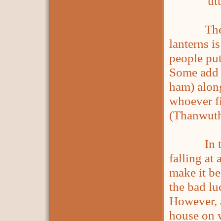
uttaman
There is 
lanterns i
people put
Some add a
ham) alon
whoever fi
(Thanwutho
In the pa
falling at
make it be
the bad lu
However, a
house on w