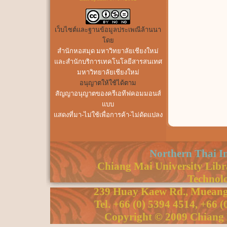
เว็บไซต์และฐานข้อมูลประเพณีล้านนา
โดย
สำนักหอสมุด มหาวิทยาลัยเชียงใหม่
และสำนักบริการเทคโนโลยีสารสนเทศ
มหาวิทยาลัยเชียงใหม่
อนุญาตให้ใช้ได้ตาม
สัญญาอนุญาตของครีเอทีฟคอมมอนส์
แบบ
แสดงที่มา-ไม่ใช้เพื่อการค้า-ไม่ดัดแปลง
Northern Thai I
Chiang Mai University Libra
Technolo
239 Huay Kaew Rd., Mueang 
Tel. +66 (0) 5394 4514, +66 
Copyright © 2009 Chiang M