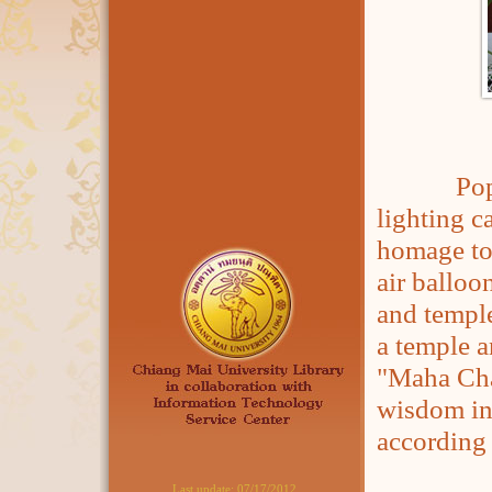
Popular a
lighting c
homage to 
air balloo
and temple
a temple a
"Maha Chat
wisdom in 
according 
Last update:
07/17/2012