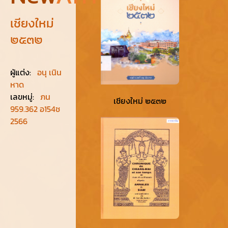
เชียงใหม่
๒๕๓๒
ผู้แต่ง
:
อนุ เนิน
หาด
เลขหมู่
:
ภน
เชียงใหม่ ๒๕๓๒
959.362 อ154ช
2566