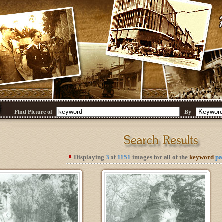
Find Picture of
By
Displaying
3
of
1151
images for all of the
keyword
pa