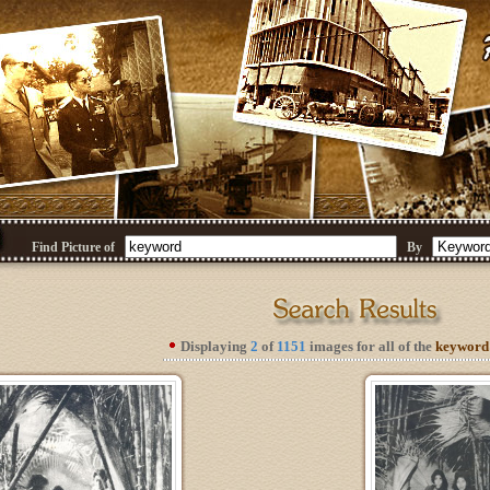
Find Picture of
By
Displaying
2
of
1151
images for all of the
keyword