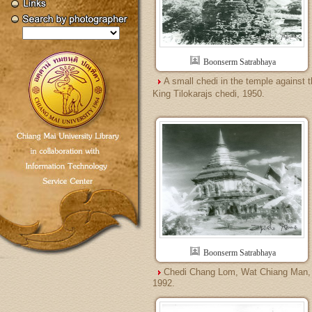
Boonserm Satrabhaya
A small chedi in the temple against 
King Tilokarajs chedi, 1950.
Boonserm Satrabhaya
Chedi Chang Lom, Wat Chiang Man,
1992.