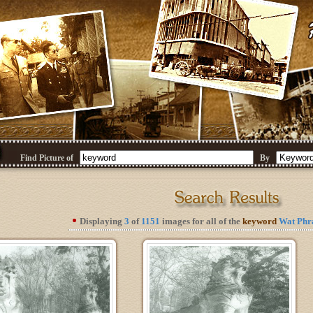
Find Picture of
By
Displaying
3
of
1151
images for all of the
keyword
Wat Phr