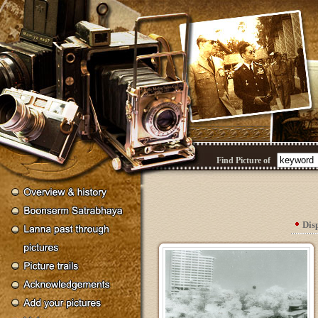
Find Picture of
Dis