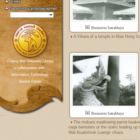
Boonserm Satrabhaya
A Vihara of a temple in Mae Hong S
Boonserm Satrabhaya
The makara swallowing parrot-beake
naga banisters or the stairs leading up 
Wat Buakkhrok Luangs vihara.