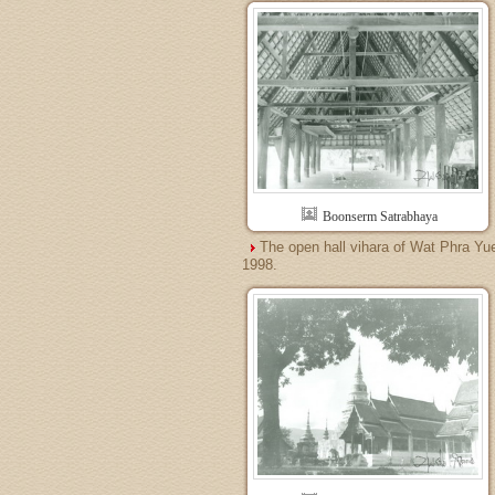
Boonserm Satrabhaya
The open hall vihara of Wat Phra Yu
1998.