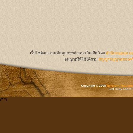
เว็บไซต์และฐานข้อมูลภาพล้านนาในอดีต
โดย
สำนักหอสมุด มห
อนุญาตให้ใช้ได้ตาม
สัญญาอนุญาตของครีเ
Copyright © 2008
Northern Thai Inf
239 Huay Kaew Rd
/*
*/