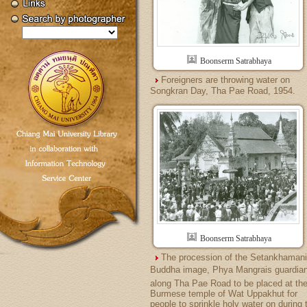
Boonserm Satrabhaya
Foreigners are throwing water on
Songkran Day, Tha Pae Road, 1954.
Boonserm Satrabhaya
The procession of the Setankhamani
Buddha image, Phya Mangrais guardian
along Tha Pae Road to be placed at th
Burmese temple of Wat Uppakhut for
people to sprinkle holy water on during 