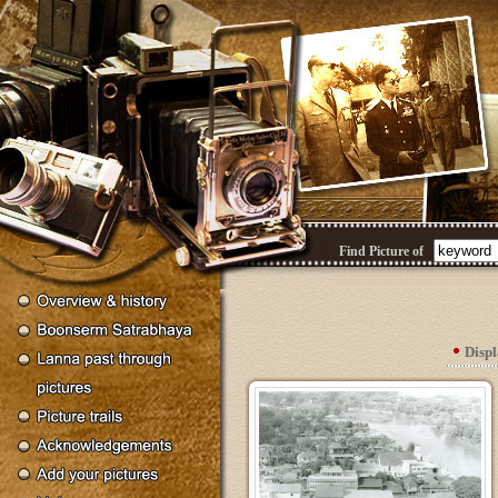
Find Picture of
Disp