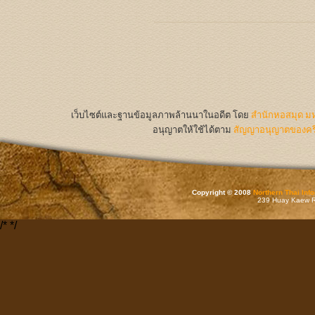
เว็บไซต์และฐานข้อมูลภาพล้านนาในอดีต
โดย
สำนักหอสมุด มห
อนุญาตให้ใช้ได้ตาม
สัญญาอนุญาตของครีเ
Copyright © 2008
Northern Thai Inf
239 Huay Kaew Rd
/*
*/