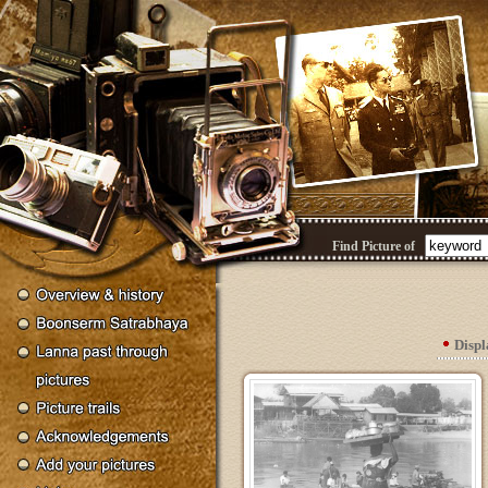
Find Picture of
Disp