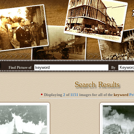
Find Picture of
By
Displaying
2
of
1151
images for all of the
keyword
Pr