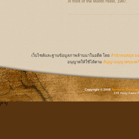
in front of the Montri Hotel, 1987.
เว็บไซต์และฐานข้อมูลภาพล้านนาในอดีต
โดย
สำนักหอสมุด มห
อนุญาตให้ใช้ได้ตาม
สัญญาอนุญาตของครีเ
Copyright © 2008
Northern Thai Inf
239 Huay Kaew Rd
/*
*/