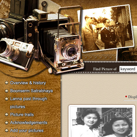
Find Picture of
Disp