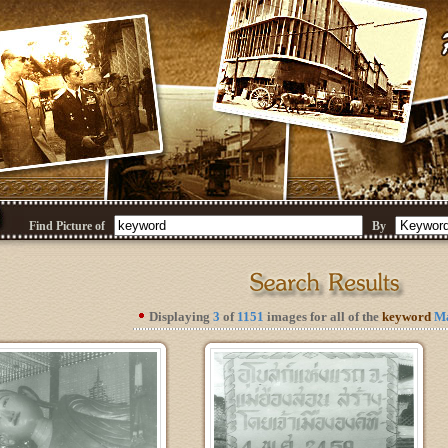
Find Picture of
By
Displaying
3
of
1151
images for all of the
keyword
Ma