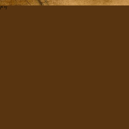
/*
*/