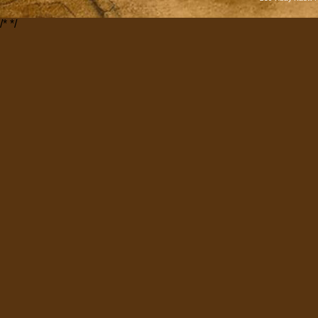
/*
*/