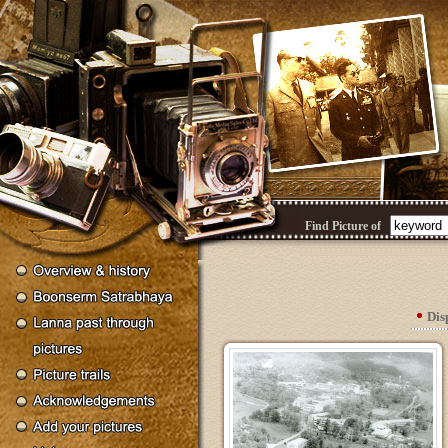
Find Picture of
Dis