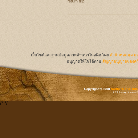
return trip.
เว็บไซต์และฐานข้อมูลภาพล้านนาในอดีต
โดย
สำนักหอสมุด มห
อนุญาตให้ใช้ได้ตาม
สัญญาอนุญาตของครีเ
Copyright © 2008
Northern Thai Inf
239 Huay Kaew Rd
/*
*/