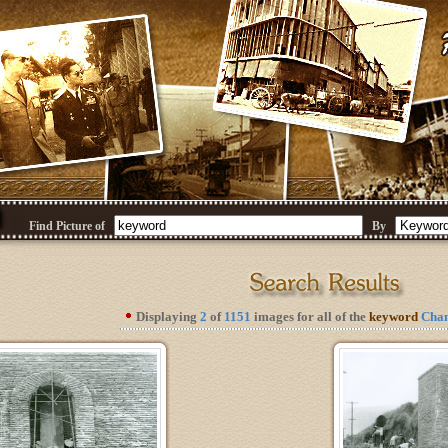
Find Picture of
By
Displaying
2
of
1151
images for all of the
keyword
Chan