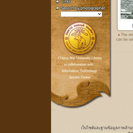
The re
can be se
เว็บไซต์และฐานข้อมูลภาพล้า