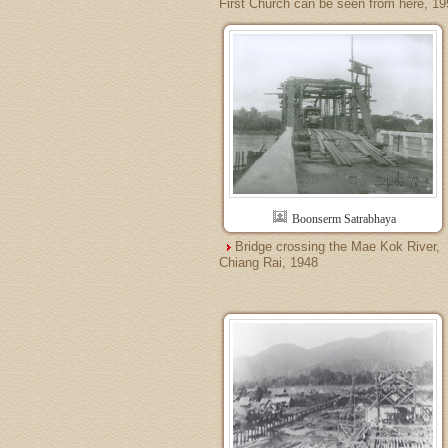
First Church can be seen from here, 19
Boonserm Satrabhaya
Bridge crossing the Mae Kok River,
Chiang Rai, 1948