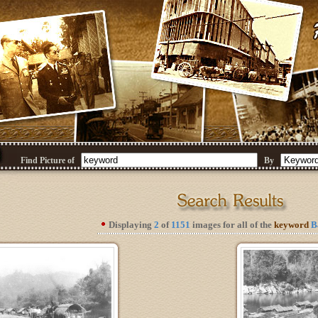
Find Picture of
By
Displaying
2
of
1151
images for all of the
keyword
B