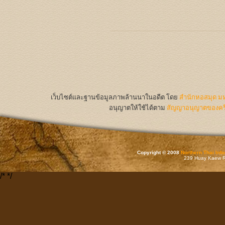
เว็บไซต์และฐานข้อมูลภาพล้านนาในอดีต
โดย
สำนักหอสมุด มห
อนุญาตให้ใช้ได้ตาม
สัญญาอนุญาตของครีเ
Copyright © 2008
Northern Thai Inf
239 Huay Kaew Rd
/*
*/