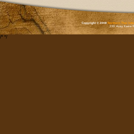
Copyright © 2008
Northern Thai Inf
239 Huay Kaew Rd
/*
*/