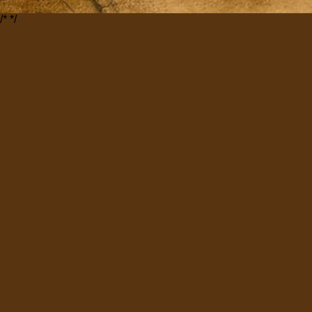
/*
*/