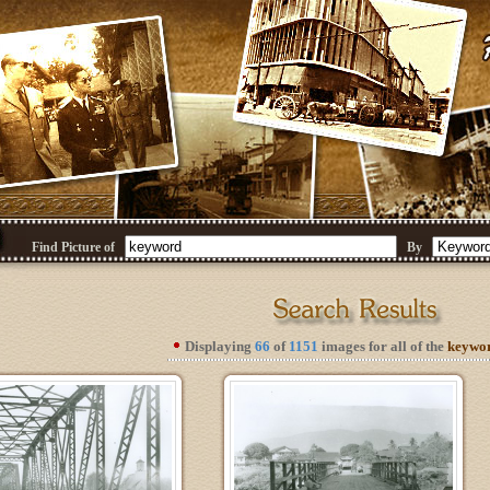
Find Picture of
By
Displaying
66
of
1151
images for all of the
keywo