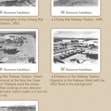
Boonserm Satrabhaya
Boonserm Satrabhaya
 photography of the Chiang Mai
Chiang Mai Railway Station, 1998.
Station, 1953.
Boonserm Satrabhaya
Boonserm Satrabhaya
g Mai Railway Station: Steam
Entrance to the Railway Station.
erminal at the time the State
Opposite is the Railway Hotel with the
of Thailand used the steam
1952 flood in the background.
that could go in one direction
all trains had to make a U turn for
n trip.