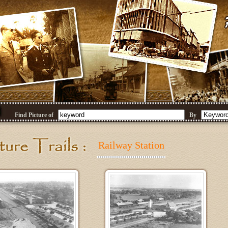
Find Picture of
By
Railway Station