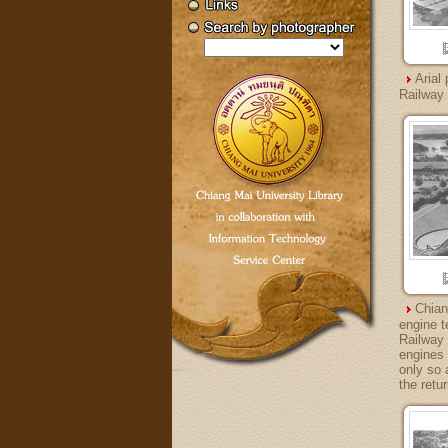
Arial
Railway 
Chian
engine t
Railway 
engines 
only so 
the retur