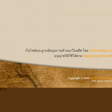
เว็บไซต์และฐานข้อมูลภาพล้านนาในอดีต
โดย
สำนักหอสมุด มห
อนุญาตให้ใช้ได้ตาม
สัญญาอนุญาตของครีเ
Copyright © 2008
Northern Thai Inf
239 Huay Kaew Rd
/*
*/