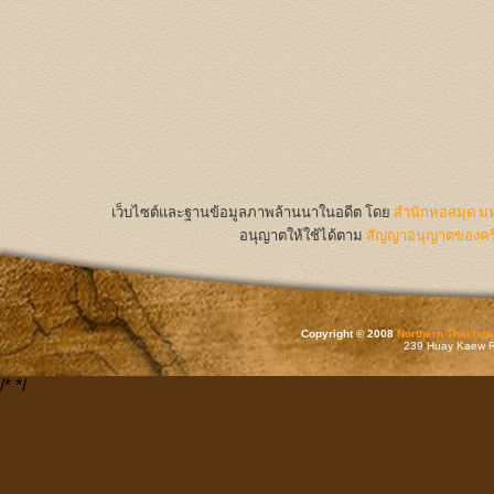
เว็บไซต์และฐานข้อมูลภาพล้านนาในอดีต
โดย
สำนักหอสมุด มห
อนุญาตให้ใช้ได้ตาม
สัญญาอนุญาตของครีเ
Copyright © 2008
Northern Thai Inf
239 Huay Kaew Rd
/*
*/