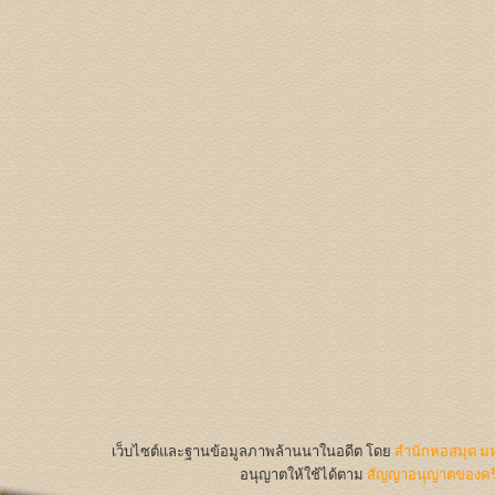
เว็บไซต์และฐานข้อมูลภาพล้านนาในอดีต
โดย
สำนักหอสมุด มห
อนุญาตให้ใช้ได้ตาม
สัญญาอนุญาตของครีเ