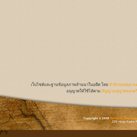
เว็บไซต์และฐานข้อมูลภาพล้านนาในอดีต
โดย
สำนักหอสมุด มห
อนุญาตให้ใช้ได้ตาม
สัญญาอนุญาตของครีเ
Copyright © 2008
Northern Thai Inf
239 Huay Kaew Rd
/*
*/