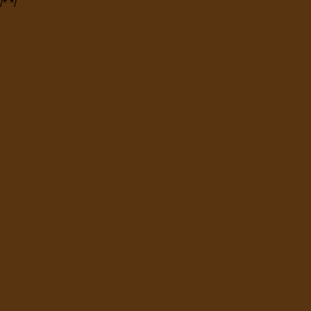
/*
*/