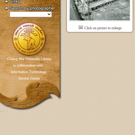
Click on picture to enlarge