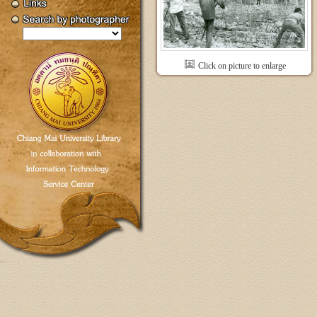
Click on picture to enlarge