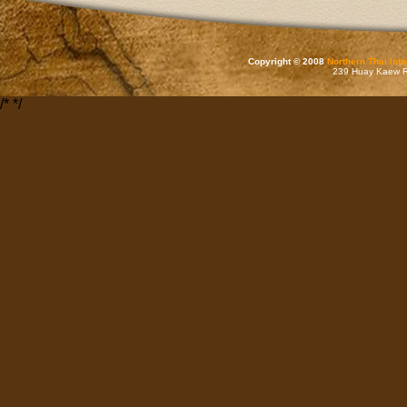
Copyright © 2008
Northern Thai Inf
239 Huay Kaew Rd
/*
*/