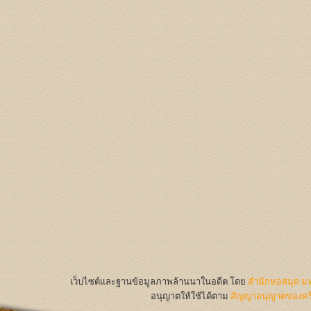
เว็บไซต์และฐานข้อมูลภาพล้านนาในอดีต
โดย
สำนักหอสมุด มห
อนุญาตให้ใช้ได้ตาม
สัญญาอนุญาตของครีเ