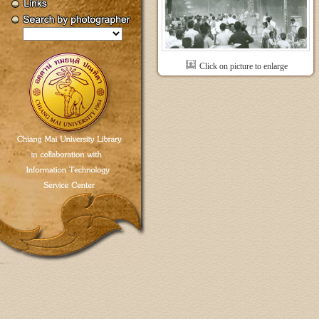
Click on picture to enlarge