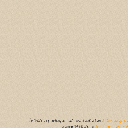
เว็บไซต์และฐานข้อมูลภาพล้านนาในอดีต
โดย
สำนักหอสมุด มห
อนุญาตให้ใช้ได้ตาม
สัญญาอนุญาตของครีเ