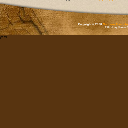
Copyright © 2008
Northern Thai Inf
239 Huay Kaew Rd
/*
*/